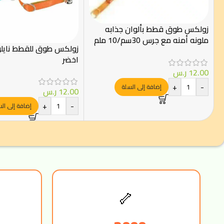
زولكس طوق قطط بألوان جذابه
ملونه أمنه مع جرس 30سم/10 ملم
زولكس طوق للقطط نايل
برتقالي
اخضر
12.00
ر.س
+
-
إضافة إلى السلة
12.00
ر.س
+
-
إضافة إلى ال
🦴