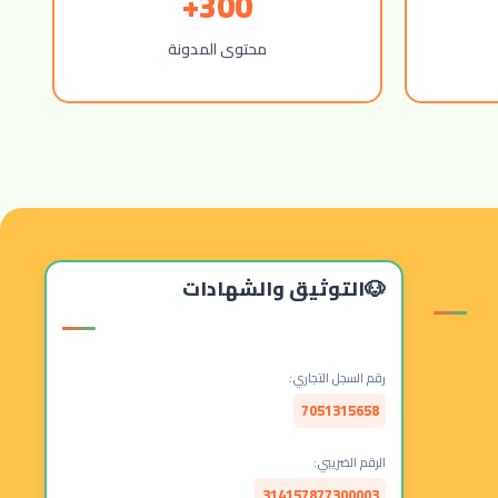
300+
محتوى المدونة
التوثيق والشهادات
رقم السجل التجاري:
7051315658
الرقم الضريبي:
314157877300003