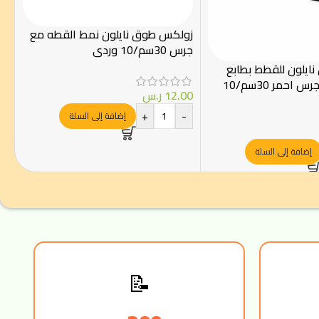
زولكس طوق نايلون نمط القطه مع
جرس 30سم/10 وردي
ايلون للقطط بطابع
الأسماك مع جرس احمر 30سم/10
12.00
ر.س
+
-
إضافة إلى السلة
إضافة إلى السلة
📝