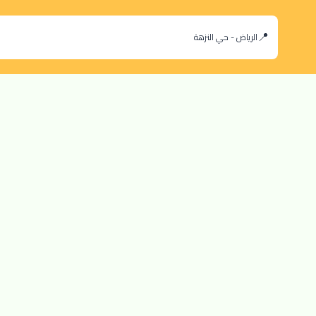
الرياض - حي النزهة
orders@dokansa.com
© 2025 جميع حقوق النشر محفوظة لمتجر دكان السعودية |
تطوير بن سالم