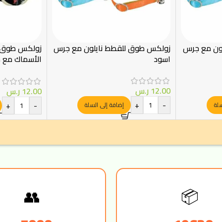
ون مع جرس
زولكس طوق للقطط نايلون مع جرس
زولكس طوق ن
اسود
ملم
12.00
ر.س
12.00
ر.س
+
-
+
-
سلة
إضافة إلى السلة
👥
📦