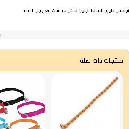
زولكس طوق للقطط نايلون شكل فراشات مع جرس اخضر
ر
منتجات ذات صلة