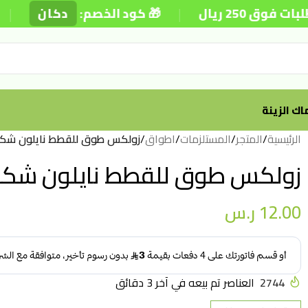
|
|
2 ريال
🎁 كود الخصم:
دكان
ك الزينة
الرئيسية
/
المتجر
/
المستلزمات
/
اطواق
/
زولكس طوق للقطط نايلون شكل
زولكس طوق للقطط نايلون شكل
12.00
ر.س
2744
العناصر تم بيعه في آخر 3 دقائق