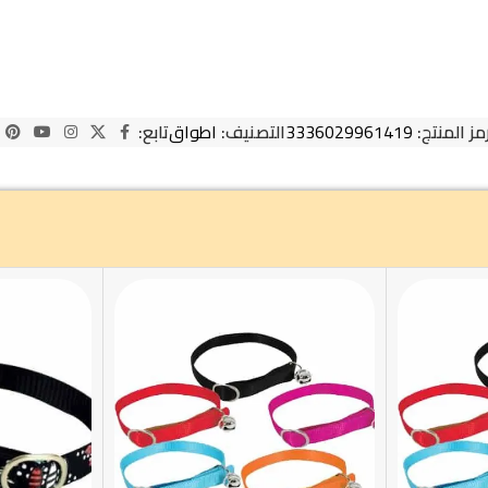
مز المنتج:
3336029961419
التصنيف:
اطواق
تابع: