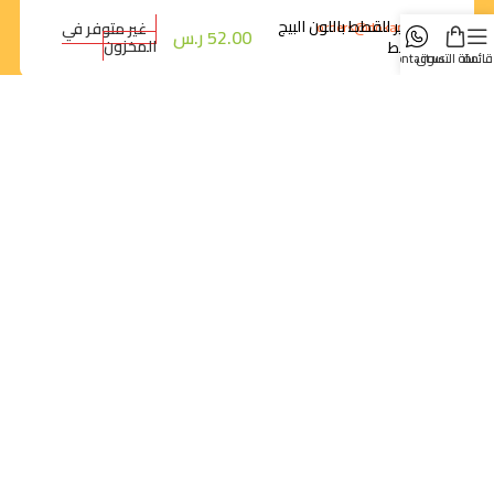
سرير للقطط باللون البيج
غير متوفر في
orders@dokansa.com
52.00
ر.س
المخزون
وسط
قائمة
سلة التسوق
contact us
روابط سريعة
تتبع الطلب