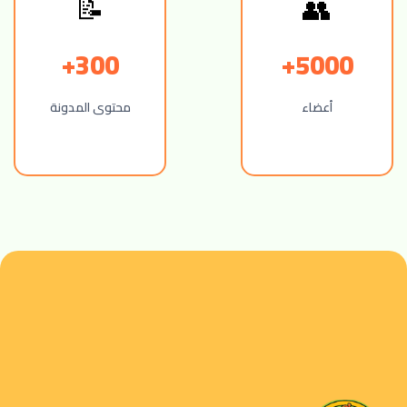
👥
📝
300+
5000+
أعضاء
محتوى المدونة