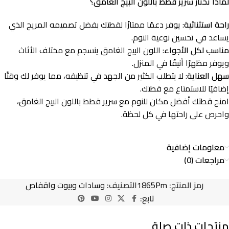
لماذا تختار سرير قطط باللون البيج الغامق؟
راحة استثنائية
: يوفر دعمًا ممتازًا لقطتك بفضل تصميمه المريح الذي
يساعد في تحسين نوعية النوم.
مناسب لكل الأجواء
: اللون البيج الغامق ينسجم مع مختلف الأثاث
ويوفر مظهرًا أنيقًا في المنزل.
سهل العناية
: لا يتطلب الكثير من الجهد في تنظيفه، مما يوفر لك وقتًا
إضافيًا للاستمتاع مع قطتك.
امنح قطتك أفضل مكان للنوم مع سرير قطط باللون البيج الغامق،
واحرص على راحتها في كل لحظة.
معلومات إضافية
مراجعات (0)
رمز المنتج:
1865Pm
التصنيف:
وسادات وبيوت واقفاص
تابع:
منتجات ذات صلة