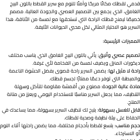
قدمي لقطتك مكانًا مريحًا وآمنًا للنوم مع سرير القطط باللون البيج
الغامق، الذي يجمع بين التصميم العصري والجودة العالية. مصمم
خصيصًا ليمنح قطتك الراحة التي تستحقها مع لمسة من الأناقة، هذا
السرير هو الاختيار المثالي لكل محبي الحيوانات الأليفة.
المميزات الرئيسية:
تصميم عصري وأنيق
: يأتي باللون البيج الغامق الذي يناسب مختلف
ديكورات المنزل ويضيف لمسة من الفخامة لأي غرفة.
راحة لا مثيل لها
: يضمن السرير راحة قصوى بفضل الحشوة الناعمة
والمبطنة التي توفر دعمًا ممتازًا لجسم قطتك.
مادة عالية الجودة
: مصنوع من أقمشة مقاومة للتآكل وسهلة
التنظيف، مما يجعل السرير مناسبًا للاستخدام اليومي ويعزز من متانة
المنتج.
قابل للغسل بسهولة
: يتيح لك تنظيف السرير بسهولة، مما يساعدك في
الحفاظ على بيئة نظيفة وصحية لقطتك.
حجم مناسب
: يتسع لقطط بأحجام مختلفة، مما يضمن راحتها أثناء النوم
أو الاسترخاء.