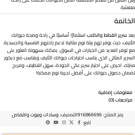
منعشة.
الخاتمة
يعد
سرير القطط والكلاب
استثمارًا أساسيًا في راحة وصحة حيوانك
الأليف، حيث يوفر لهم بيئة نوم مثالية تدعم راحتهم النفسية والجسدية.
مع توفر العديد من الخيارات في السوق، يمكنك بسهولة العثور على
السرير المثالي الذي يناسب احتياجات حيوانك الأليف ويتناسب مع ديكور
منزلك. احرص على اختيار سرير عالي الجودة، سهل التنظيف، ومريح
لضمان حصول حيوانك على أفضل تجربة نوم ممكنة!
معلومات إضافية
مراجعات (0)
رمز المنتج:
916866696
التصنيف:
وسادات وبيوت واقفاص
تابع: