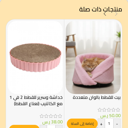
منتجات ذات صلة
شنط
للق
بيت للقطط بالوان متعددة
خداشة وسرير للقطط 2 في 1
مع الكاتنيب (نعناع القطط)
00
50.00
ر.س
-
38.00
ر.س
+
-
إضافة إلى السلة