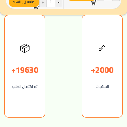
+
-
إضافة إلى السلة
📦
🦴
19630+
2000+
المنتجات
تم اكتمال الطلب