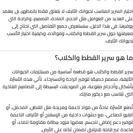
اختيار السرير المناسب لحيوانك الأليف لا يتعلق فقط بالمظهر، بل يعتمد
على العديد من العوامل مثل الحجم، المادة، التصميم، والراحة التي
يوفرها. في هذا الدليل، سنستعرض جميع التفاصيل التي تحتاج إلى
معرفتها حول سرير القطط والكلاب، وفوائده، وكيفية اختيار الأنسب
لحيوانك الأليف.
ما هو سرير القطط والكلاب؟
سرير القطط والكلاب هو قطعة أساسية من مستلزمات الحيوانات
الأليفة، مصمم خصيصًا لتوفير الراحة والاسترخاء. تأتي هذه الأسرّة
بأشكال وأحجام متنوعة، من الموديلات البسيطة إلى التصاميم الفاخرة
التي تتناسب مع ديكور منزلك.
تُصنع الأسرّة عادةً من مواد ناعمة ومريحة مثل القطن، المخمل، أو
الفرو الصناعي، مع حشوات داخلية من الإسفنج أو الألياف الناعمة
لتوفير دعم إضافي للجسم. بعضها مزود ببطانة مقاومة للماء، أو
قاعدة غير قابلة للانزلاق لضمان ثباته على الأرض.