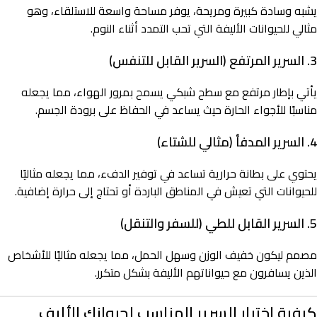
يشبه وسادة كبيرة ومريحة، يوفر مساحة واسعة للاستلقاء، وهو
مثالي للحيوانات الأليفة التي تحب التمدد أثناء النوم.
3. السرير المرتفع (السرير القابل للتنفس)
يأتي بإطار مرتفع مع سطح شبكي يسمح بمرور الهواء، مما يجعله
مناسبًا للأجواء الحارة حيث يساعد في الحفاظ على برودة الجسم.
4. السرير المدفأ (مثالي للشتاء)
يحتوي على بطانة حرارية تساعد في توفير الدفء، مما يجعله مثاليًا
للحيوانات التي تعيش في المناطق الباردة أو تحتاج إلى حرارة إضافية.
5. السرير القابل للطي (للسفر والتنقل)
مصمم ليكون خفيف الوزن وسهل الحمل، مما يجعله مثاليًا للأشخاص
الذين يسافرون مع حيواناتهم الأليفة بشكل متكرر.
كيفية اختيار السرير المناسب لحيوانك الأليف