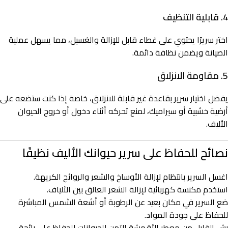
4. قابلية التنظيف
اختر سريرًا يحتوي على غطاء قابل للإزالة والغسيل، مما يسهل عملية
الصيانة ويضمن نظافة دائمة.
5. مقاومة الانزلاق
يفضل اختيار سرير بقاعدة غير قابلة للانزلاق، خاصة إذا كنت ستضعه على
أرضية خشبية أو سيراميك، لمنع تحركه أثناء دخول أو خروج الحيوان
الأليف.
نصائح للحفاظ على سرير حيوانك الأليف نظيفًا
اغسل السرير بانتظام لإزالة الأوساخ والشعر والروائح الكريهة.
استخدم مكنسة كهربائية لإزالة الشعر العالق بين الألياف.
ضع السرير في مكان بعيد عن الرطوبة أو أشعة الشمس المباشرة
للحفاظ على جودة المواد.
رش القليل من معطر الأقمشة الآمن للحيوانات للحفاظ على رائحة