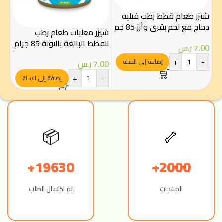
شيزر طعام قطط رطب فيليه
دجاج مع لحم بقري وأرز 85 جم
شيزر معلبات طعام رطب
طعا
للقطط البالغة بالتونة 85 جرام
تونة
7.00
ر.س
+
-
إضافة إلى السلة
7.00
ر.س
.00
-
+
-
إضافة إلى السلة
📦
🦴
19630+
2000+
المنتجات
تم اكتمال الطلب