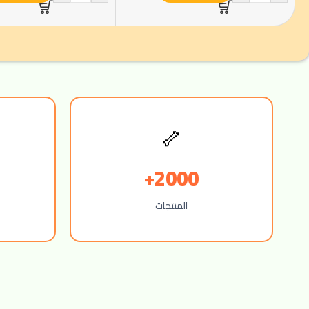
🦴
2000+
المنتجات