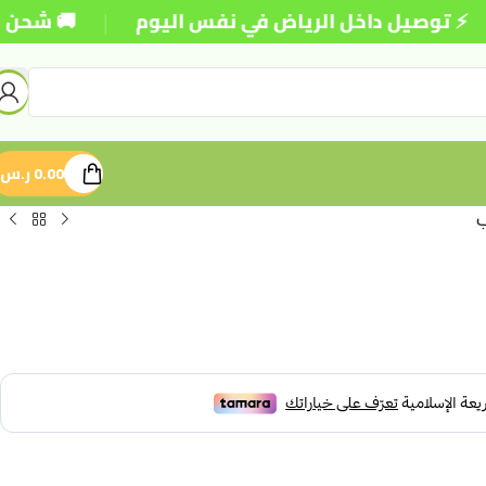
|
صيل داخل الرياض في نفس اليوم
🚚 شحن مجاني للط
0.00
ر.س
ب