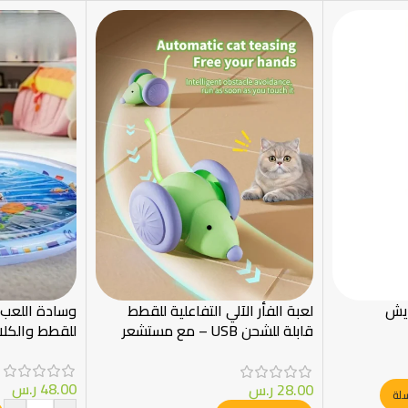
ريش
لعبة الفأر الآلي التفاعلية للقطط
وسادة اللعب ا
قابلة للشحن USB – مع مستشعر
للقطط والكلا
ذكي
48.00
ر.س
28.00
ر.س
سلة