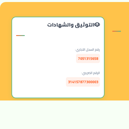
التوثيق والشهادات
رقم السجل التجاري:
7051315658
الرقم الضريبي:
314157877300003