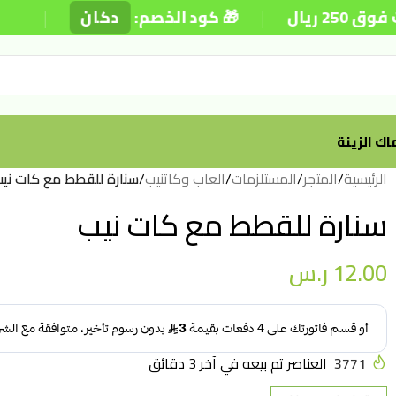
|
|
🎁 كود الخصم:
دكان
⚡ تو
ك الزينة
الرئيسية
/
المتجر
/
المستلزمات
/
العاب وكاتنيب
/
سنارة للقطط مع كات ني
سنارة للقطط مع كات نيب
12.00
ر.س
3771
العناصر تم بيعه في آخر 3 دقائق