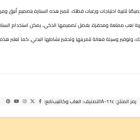
ًا لتلبية احتياجات ورغبات قطتك. تتميز هذه السنارة بتصميم أنيق وم
ة لعب ممتعة ومحفزة. بفضل تصميمها الذكي، يمكن استخدام السنارة بس
وتوفير وسيلة فعالة لتمرينها وتحفيز نشاطها البدني. كما تعتبر هذه 
رمز المنتج:
A-11c
التصنيف:
العاب وكاتنيب
تابع: