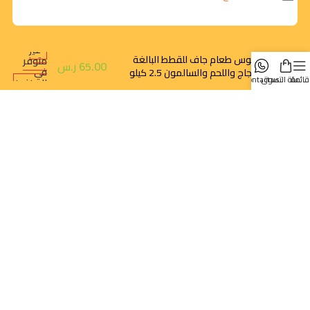
غير
سيبوس طعام جاف للقطط البالغة
متوفر
65.00
ر.س
في
بالدجاج واللحم والسالمون 2.5 كيلو
قائمة
سلة التسوق
contact us
المخزون
روابط سريعة
تتبع الطلب
سياسة الخصوصية