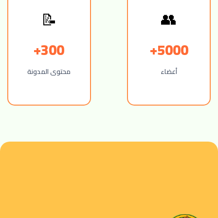
📝
👥
300+
5000+
أعضاء
محتوى المدونة