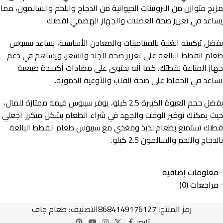
مزيج متوازن من البروتينات الحيوانية من الدجاج واللحم والسالمون، مما
يساعد في تعزيز صحة العضلات والجهاز الهضمي لقطتك.
بفضل تركيبته الغنية بالفيتامينات والمعادن الأساسية، يساعد سيبوس
طعام القطط البالغة على تعزيز صحة الجلد والشعر، ويساهم في دعم
جهاز المناعة لقطتك. كما أنه يحتوي على مضادات أكسدة طبيعية
تساعد في الحفاظ على صحة القلب والأوعية الدموية.
بفضل حجم العبوة الكبيرة 2.5 كيلو، يوفر سيبوس قيمة ممتازة للمال،
حيث يمكنك توفير الوقت والجهد في شراء الطعام بشكل متكرر. اجعلي
قطتك تستمتع بطعام لذيذ ومغذي مع سيبوس طعام القطط البالغة
بالدجاج واللحم والسالمون 2.5 كيلو.
معلومات إضافية
مراجعات (0)
رمز المنتج:
8684149176127
التصنيف:
طعام جاف
تابع: