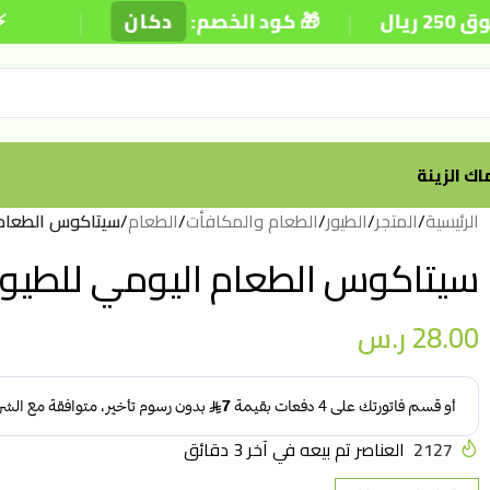
|
|
🎁 كود الخصم:
دكان
⚡ توصيل
ك الزينة
الرئيسية
/
المتجر
/
الطيور
/
الطعام والمكافأت
/
الطعام
/
سيتاكوس الطعام اليو
سيتاكوس الطعام اليومي للطيور البادج
28.00
ر.س
2127
العناصر تم بيعه في آخر 3 دقائق