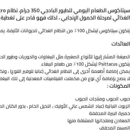
الغذائي لمرحلة الخمول الإنجابي ، لذلك فهو قادر على تغطية ال
يتكون سيتاكوس ليشكل 100٪ من النظام الغذائي للحيوانات الأليفة. يمكن إضافة الفاكهة والخضروات إلى النظام الغذائي لإعطاء مجموعة متنوعة طالما أن النسبة الصغيرة لا تقل عن 70٪.
العائدات
الصيغة المشار إليها للأنواع الصغيرة مثل الببغاوات والحوريات وطيور الح
يتكون Psittacus ليشكل 100٪ من طعام الببغاء
يمكن إضافة أطعمة أخرى إلى النظام الغذائي (غالبا لتوفير التنوع) ، ولكن يجب ألا تقل علف Psittacus عن 70-
لا ينصح بإضافة أي نوع من مكملات الفيتامينات المعدنية إلى تلك الببغاوات التي تتغذى بشكل أساسي 
المكونات :
حبوب الحبوب ومنتجات الحبوب
الزيوت النباتية (عباد الشمس عالي الأوليك ، النخيل الخام ، بذور الكتان الم
خميرة البيرة المجففة
المعادن ومنتجاتها المشتقة منها
البرسيم المجفف