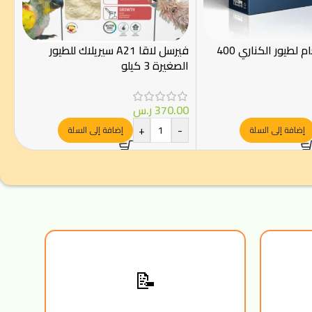
انتر نوتري طعام لطيور الكناري 400
فيرسل لاقا A21 سيريلاك للطيور
الصغيرة 3 كيلو
370.00
ر.س
+
-
إضافة إلى السلة
إضافة إلى السلة
📝