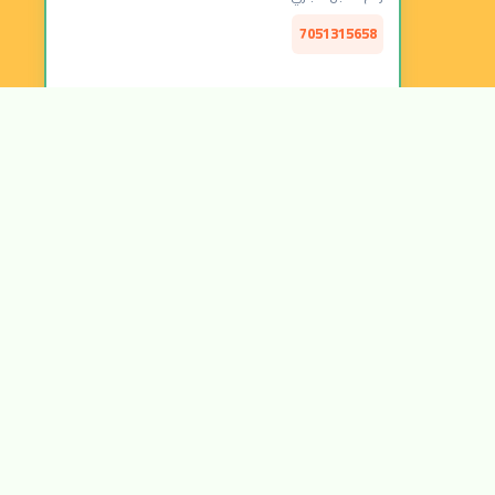
7051315658
الرقم الضريبي:
314157877300003