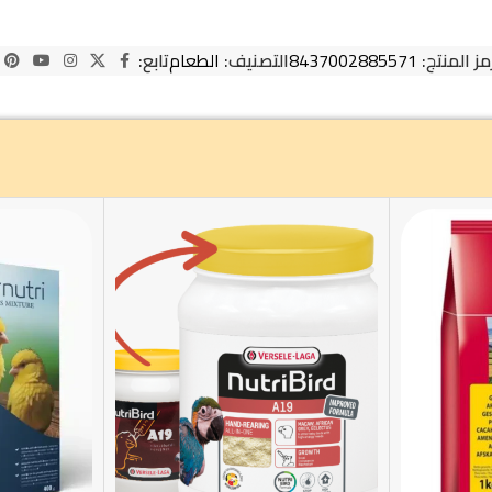
مز المنتج:
8437002885571
التصنيف:
الطعام
تابع: