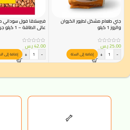
جني طعام مشكل لطيور الكروان
فيرسلاقا فول سوداني مق
والروز 1 كيلو
عالي الطاقة – 1 كيلو جرام
25.00
ر.س
42.00
ر.س
+
-
+
-
إضافة إلى السلة
إضافة إلى ال
🦴