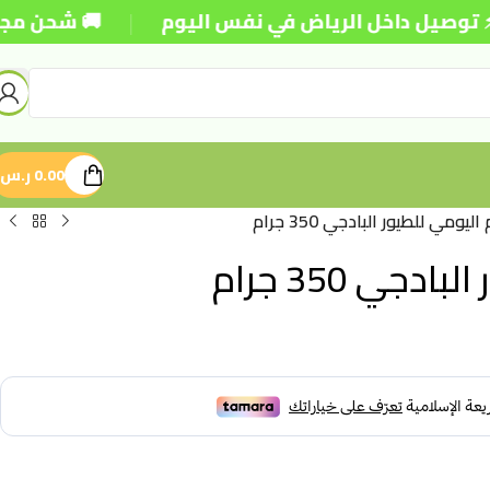
|
 داخل الرياض في نفس اليوم
🚚 شحن مجاني للطلبات 
0.00
ر.س
مي للطيور البادجي 350 جرام
ي 350 جرام