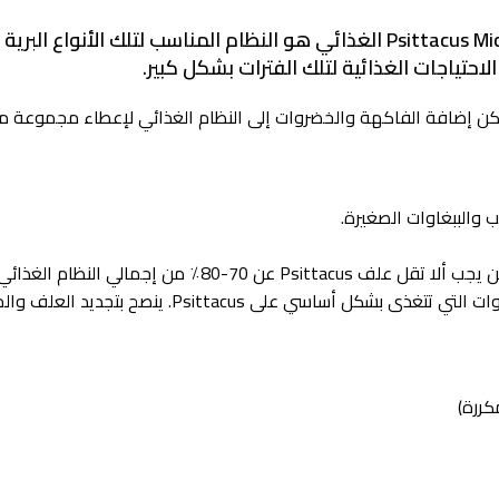
سيتاكوس الطعام اليومي للطيور البادجي 350 جرام، نظام Psittacus Micro الغذائي ه
احتياجات الغذائية لتلك الفترات بشكل كبير.
ب والببغاوات الصغيرة.
80٪ من إجمالي النظام الغذائي.
على Psittacus. ينصح بتجديد العلف والماء يوميا.
كررة)