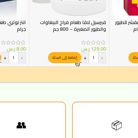
شر للطيور
فيرسيل لاقا طعام فراخ الببغاوات
والطيور الصغيرة – 800 جم
جرام
129.00
ر.س
8.00
ر.س
+
-
+
-
سلة
إضافة إلى السلة
📦
👥