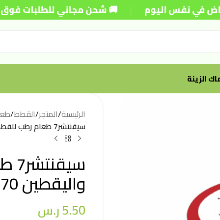
|
ي نفس اليوم
🚚 شحن مجاني للطلبات فوق 250 ريال
ك الزينة
الرئيسية
/
المتجر
/
القطط
/
طعا
سيقنتشر7 طعام رطب للقطط الدجاج واليقطين 70جم
سيق
واليقطين 70جم
5.50
ر.س