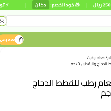
|
|
🎁 كود الخصم:
دكان
⚡ توصيل د
0.00
ر.س
م
/
طعام رطب
/
نتشر7 طعام رطب للقطط الدجاج