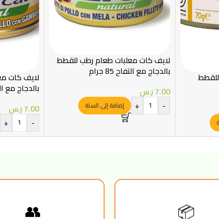
لايف كات معلبات طعام رطب للقطط
بالدجاج مع التفاح 85 جرام
 للقطط
لايف كات مع
بالدجاج مع الجمب
7.00
ر.س
+
-
إضافة إلى السلة
7.00
ر.س
+
-
ة
📦
👥