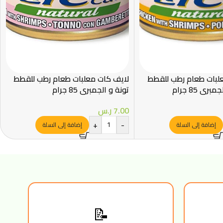
لبات طعام رطب للقطط
لايف كات معلبات طعام رطب للقطط
ري 85 جرام
تونة و الجمبري 85 جرام
7.00
ر.س
+
-
إضافة إلى السلة
إضافة إلى السلة
📝