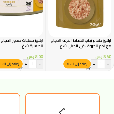
ابلاوز طعام رطب للقطط اظرف الدجاج
ابلاوز معلبات صدور الدجاج
مع لحم الخروف في الجيلي 70غ
الصغيرة 70غ
8.50
ر.س
8.00
ر.س
+
-
+
-
إضافة إلى السلة
إضافة إلى السل
🦴