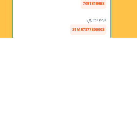
7051315658
الرقم الضريبي:
314157877300003