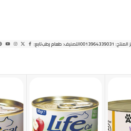
 المنتج:
0013964339031
التصنيف:
طعام رطب
تابع: