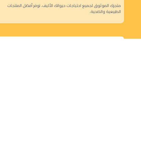
متجرك الموثوق لجميع احتياجات حيوانك الأليف. نوفر أفضل المنتجات
الطبيعية والصحية.
الرياض - حي النزهة
orders@dokansa.com
© 2025 جميع حقوق النشر محفوظة لمتجر دكان السعودية |
تطوير بن سالم