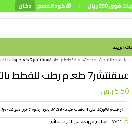
|
|
ريال
🎁 كود الخصم:
دكان
⚡
ك الزينة
الرئيسية
/
المتجر
/
القطط
/
طعام
/
طعام رطب
/
سيقنتشر7 طعام رطب للقطط بالتونة وتوت الغوجي 80 جم
سيقنتشر7 طعام رطب للقطط بالتونة وتوت الغوجي 80 جم
5.50
ر.س
4971
العناصر تم بيعه في آخر 3 دقائق