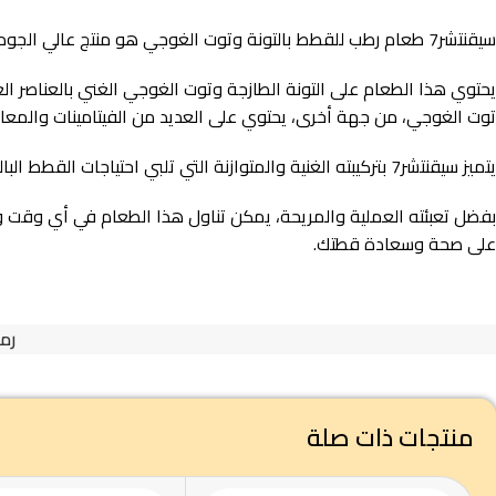
سيقنتشر7 طعام رطب للقطط بالتونة وتوت الغوجي هو منتج عالي الجودة مصمم خصيصًا لتلبية احتياجات القطط البالغة. يأتي في عبوة واحدة تحتوي على 80 جرامًا من الطعام الرطب اللذيذ.
يحتوي هذا الطعام على التونة الطازجة وتوت الغوجي الغني بالعناصر الغذا
توت الغوجي، من جهة أخرى، يحتوي على العديد من الفيتامينات والمعاد
يتميز سيقنتشر7 بتركيبته الغنية والمتوازنة التي تلبي احتياجات القطط البالغة بشكل مثالي. كما أنه يحتوي على مستويات متوازنة من البروتين والدهون والألياف للحفاظ على وزن صحي ودعم الهضم السليم.
على صحة وسعادة قطتك.
رمز
منتجات ذات صلة