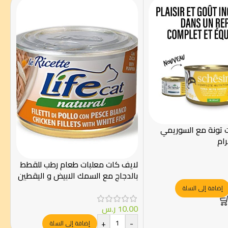
ت تونة مع السوريمي
لايف كات معلبات طعام رطب للقطط
بالدجاج مع السمك الابيض و اليقطين
150جرام
إضافة إلى السلة
10.00
ر.س
+
-
إضافة إلى السلة