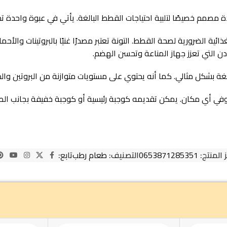
ئية الضرورية لصحة القطط. التونة تعتبر مصدرًا غنيًا بالبروتينات والأ
ن التي تعزز جهاز المناعة وتحسن الهضم.
 المنتج:
0653871285351
التصنيف:
طعام رطب
تابع: