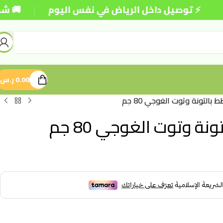
|
 توصيل داخل الرياض في نفس اليوم
🚚 شحن مجاني 
0.00
ر.س