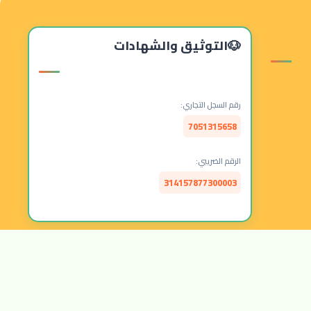
التوثيق والشهادات
رقم السجل التجاري:
7051315658
الرقم الضريبي:
314157877300003