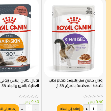
رويال كانين ستيريلايسد طعام رطب
رويال كانين إنتنس بيوت
للقطط المعقمة بالمرق 85 غ –
Canin
Royal Canin
9.50
ر.س
9.50
ر.س
+
-
+
-
إضافة إلى السلة
إضافة إلى ال