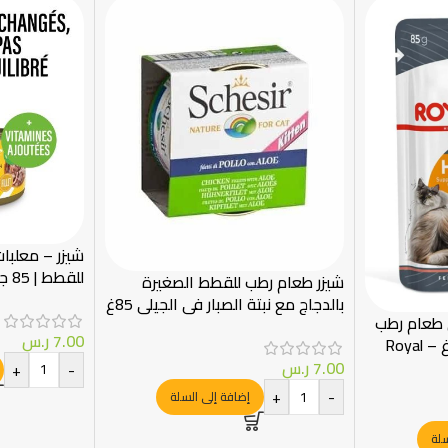
شيزر – معلبا
للقطط | 85 جرام
شيزر طعام رطب للقطط الصغيرة
بالدجاج مع نبتة الصبار في الجيلي 85غ
ي طعام رطب
7.00
ر.س
للعناية بالفرو والجلد 85 غ – Royal
7.00
ر.س
+
-
+
-
إضافة إلى السلة
سلة