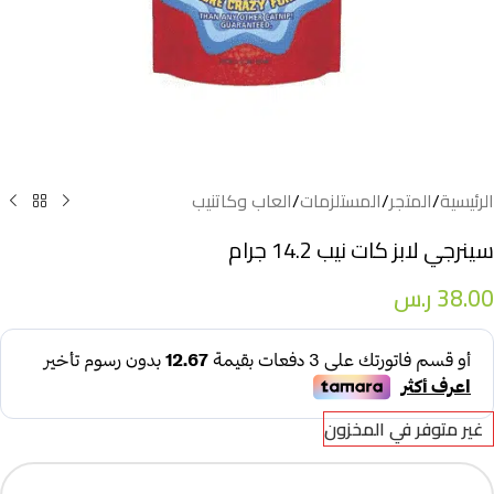
الرئيسية
/
المتجر
/
المستلزمات
/
العاب وكاتنيب
سينرجي لابز كات نيب 14.2 جرام
38.00
ر.س
غير متوفر في المخزون