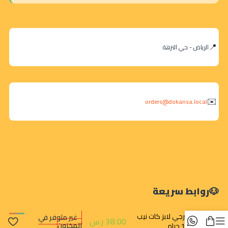
الرياض - حي النزهة
orders@dokansa.local
روابط سريعة
سينرجي لابز كات نيب
غير متوفر في
38.00
ر.س
المخزون
14.2 جرام