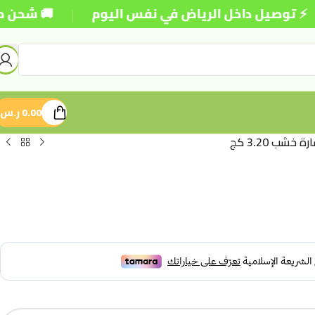
|
يل داخل الرياض في نفس اليوم
🚚 شحن مجاني للطلب
0.00
ر.س
خشب 3.20 كج