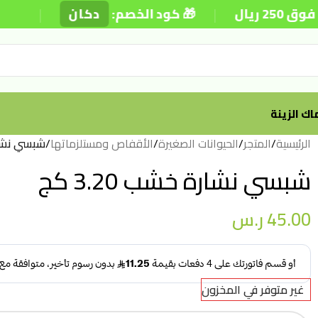
|
|
🎁 كود الخصم:
دكان
⚡ توص
ك الزينة
الرئيسية
/
المتجر
/
الحيوانات الصغيرة
/
الأقفاص ومستلزماتها
/
شبسي نشارة 
شبسي نشارة خشب 3.20 كج
45.00
ر.س
غير متوفر في المخزون