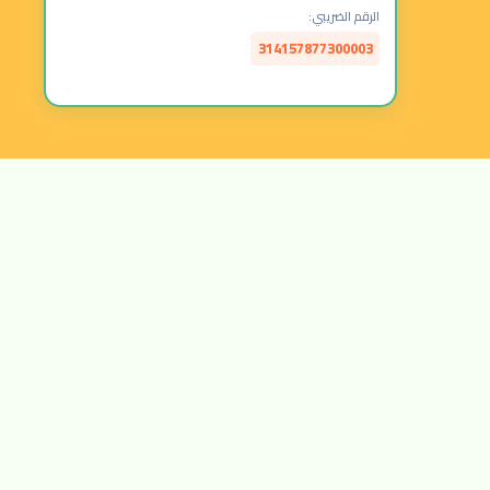
الرقم الضريبي:
314157877300003