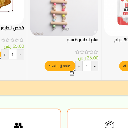
قفص للطيور 
سلم للطيور 6 سلم
65.00
ر.س
+
-
25.00
ر.س
+
-
سلة
إضافة إلى السلة
👥
📦