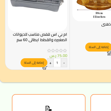
ذهبي
ام بي اس قفص مناسب للحيوانات
الصغيره والقطط ايطالي 60 سم
إضافة إلى السلة
75.00
ر.س
+
-
إضافة إلى السلة
📝