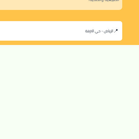
الرياض - حي النزهة
orders@dokansa.com
© 2025 جميع حقوق النشر محفوظة لمتجر دكان السعودية |
تطوير بن سالم