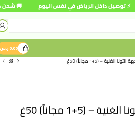
|
ل داخل الرياض في نفس اليوم
🚚 شحن مجاني للطلبات
0.00
ر.س
لغنية – (5+1 مجاناً) 50غ
(5+1 مجاناً) 50غ