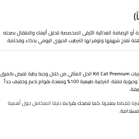
 أو الإضافة الغذائية الأرقى المخصصة لتدليل أليفك والانتقال بصحته
 تفتح شهيتها وتوفر لها الترطيب الحيوي اليومي بذكاء وفخامة.
ربات
Kit Cat Premium
الحل المثالي من خلال وجبة رطبة تفيض بالمرق
بكونه غنياً بالأحماض الأمينية الأساسية وأوميجا 3، مما يدعم صحة القلب ويمنح الفراء لمعاناً وحيوية لافتة. التركيبة طبيعية 100% ومعدة بقوام ناعم وخفيف جداً
يفة.
ميزة للقطط
بمتجرنا. كما ننصحك بقراءة
دليلنا المتكامل حول أهمية