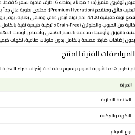
عرض توفيري متميز (5+1 مجاناً):
يمنحك 6 أظرف فاخرة بسعر 5 فقط، مما يضمن لك مخزوناً رائعاً لتدليل أليفك وتوفير ميزانيتك بذكاء.
ترطيب فائق ومتقدم (Premium Hydration):
محتوى رطوبة عالٍ جداً 
قطع تونة حقيقية 100%:
لحم تونة أبيض صافٍ ومنتقى بعناية، يوفر بروت
خالية من الحبوب والجلوتين (Grain-Free):
تركيبة طبيعية نقية بالكامل،
غنية بالتورين وأوميجا:
مدعمة بالدسم الطبيعي وأحماض أوميجا الدهنية ل
بدون إضافات ضارة:
مصنعة بالكامل بدون ملونات صناعية، نكهات كيميا
المواصفات الفنية للمنتج
تم تطوير هذه الشوربة السوبر بريميوم بدقة تحت إشراف خبراء التغذية لتل
الميزة
العلامة التجارية
النكهة والتركيبة
نوع القوام