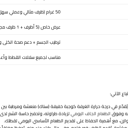
50 غرام (ظرف مثالي وعملي سهل الفتح)
عرض خاص (5 أظرف + 1 ظرف مجاناً) – إجمالي 6 أظرف
ترطيب الجسم + دعم صحة الكلى وا
مناسب لجميع سلالات القطط وأعمار
اع الآتي:
دّم في درجة حرارة الغرفة كوجبة خفيفة (سناك) منعشة ومرطبة بين ال
كبه وفوق
الطعام الجاف اليومي
لزيادة طراوته، وتحفيز حاسة الشم لدى ا
وازن، مع أهمية الحفاظ على تقديم الطعام الأساسي اليومي لقطتك.