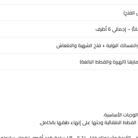
لمسالك البولية + فتح الشهية والانتعاش
ها (الهررة والقطط البالغة)
وجبات الأساسية.
لقطط الانتقائية وحثها على إنهاء طبقها بالكامل.
يُحفظ في مكان بارد وجاف بعيداً عن أشعة الشمس المباشرة. يُقدم الظرف فور فتحه، وفي حال بقاء جزء منه، يُحفظ مغلقاً في الثلاجة ويُستهلك خلال 24 إلى 48 ساعة كحد أقصى لضمان سلامته