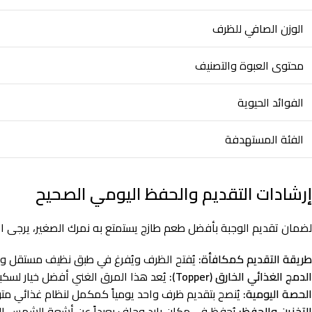
الوزن الصافي للظرف
محتوى العبوة والتصنيف
الفوائد الحيوية
الفئة المستهدفة
إرشادات التقديم والحفظ اليومي الصحيح
لضمان تقديم الوجبة بأفضل طعم طازج يستمتع به نمرك الصغير، يرجى اتب
طريقة التقديم كمكافأة:
يُفتح الظرف ويُفرغ في طبق نظيف مستقل ويُق
الدمج الغذائي الخارق (Topper):
يُعد هذا المرق الغني أفضل خيار لس
الحصة اليومية:
يُنصح بتقديم ظرف واحد يومياً كمكمل لنظام غذائي مت
التخزين والحفظ: