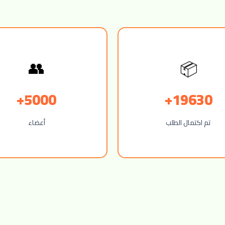
📦
👥
5000+
19630+
تم اكتمال الطلب
أعضاء