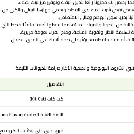
يعوض نقص شرب الماء لدى القطط ويحمي جهازها البولي والكلى من ال
يناً بحرياً سهل الهضم وعالي الامتصاص.
 خالية من الصويا والمواد المالئة، مما يجعلها آمنة تماماً للقطط الت
سلامة النظر، وتقوية المناعة، ومنح الفراء نعومة حريرية.
ئية، أو مواد حافظة قد تؤثر على صحة أليفك على المدى الطويل.
بي الشروط البيولوجية والصحية الأكثر صرامة للحيوانات الأليفة.
التفاصيل
كت كات (Kit Cat)
التونة الغنية الصافية (Rich Tuna Flavor)
مرق بحري غني وكثيف النكهة مع قطع لحمي