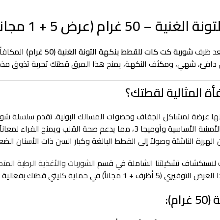
عد ظرف
شوربة كت كات للقطط بنكهة التونة الغنية (50 غرام)
المكافأة
 دافئ، شهي، ومكثف النكهة، يمنح هذا المرق قطتك تجربة تذوق مذهلة
فأة المثالية لقطتك؟
علها عرضة لمشاكل الجفاف وحصوات المسالك البولية. تقدم سلسلة شو
الهررة الناشئة وصولاً إلى القطط البالغة وكبار السن ذات الأسنان الضع
وك لاستكشاف تشكيلتنا الشاملة في قسم
الشوربات والأغذية الرطبة المت
ً) في حماية كليتي قطتك بفعالية مستدامة.
):