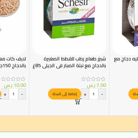
يه دجاج مع
شيزر طعام رطب للقطط الصغيرة
لايف كات مع
بالدجاج مع نبتة الصبار في الجيلي 85غ
بالدجاج 150جرام
7.00
ر.س
10.00
ر.س
+
-
+
-
سلة
إضافة إلى السلة