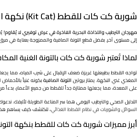
شوربة كت كات للقطط (Kit Cat) نكهة التونة الغنية – 50 غرام (عرض 5 + 1 مجاناً)
مهرجان الترطيب واللذاذة البحرية الفاخرة في عرض توفيري لا يُقاوم!
يُ
إلى مستوى آخر. بفضل قطع التونة الصافية والممزوجة بعناية في مرق
لماذا تُعتبر شوربة كت كات بالتونة الغنية المكا
تواجه القطط بطبيعتها غريزة ضعف الإقبال على شرب المياه، مما يج
المغذي غني النكهة. يمتاز بروتين
التونة الصافية
على المعدة، مما يجعلها ممتازة جداً للقطط من جميع الأعمار، بدءاً من 
التدليل الصحي والترطيب اليومي هما سر المناعة الطويلة لأليفك. ندع
السوائل والشوربات في نظام القطط الغذائي
، لتكتشف كيف يساهم هذا العرض التوفيري (5 أظرف + 1 مجانا
أبرز مميزات شوربة كت كات للقطط بنكهة التونة (50 غرام