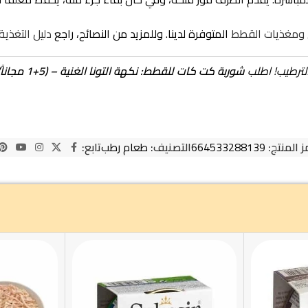
 ومغذيات القطط
المتوفرة لدينا. وللمزيد من النصائح، راجع
دليل التغذي
الترطيب! اطلب
شوربة كت كات للقطط: نكهة التونا الغنية – (5+1 مجاناً) 50غ
ز المنتج:
664533288139
التصنيف:
طعام رطب
تابع: