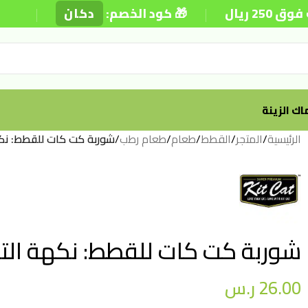
|
|
🎁 كود الخصم:
دكان
⚡ توصي
ك الزينة
الرئيسية
/
المتجر
/
القطط
/
طعام
/
طعام رطب
/
شوربة كت كات للقطط: نكهة التونا ا
شوربة كت كات للقطط: نكهة التونا الغنية – 
26.00
ر.س