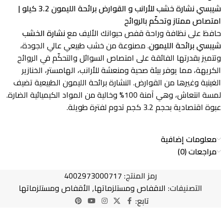
شيبسي نشارة خشب للأرانب و القوارض برائحة الليمون 3.2 كيلو |
امتصاص ممتاز وتحكّم بالروائح
حافظ على نظافة وراحة قفص حيوانك الأليف مع
نشارة الخشب
شيبسي برائحة الليمون
. مصنوعة من خشب طبيعي عالي الجودة،
وتتميز بقدرتها الفائقة على امتصاص السوائل والتحكّم في الروائح
الكريهة، مما يوفر بيئة صحية ومنعشة للأرانب، الهامستر، الخنازير
الغينية وغيرها من القوارض. النشارة برائحة الليمون الطبيعية تضيف
لمسة انتعاش، وهي آمنة 100% وخالية من المواد الكيميائية الضارة.
عبوة اقتصادية بحجم 3.2 كجم تدوم لفترة طويلة.
معلومات إضافية
مراجعات (0)
رمز المنتج:
4002973000717
التصنيفات:
الاقفاص ومستلزماتها
,
الأقفاص ومستلزماتها
تابع: