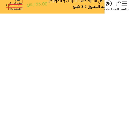
شيبسي نشارة خشب للأرانب و القوارض
55.00
ر.س
متوفر في
برائحة الليمون 3.2 كيلو
المخزون
قائمة
سلة التسوق
contact us
روابط سريعة
تتبع الطلب
سياسة الخصوصية
سياسة الإرجاع والالغاء