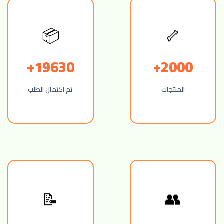
📦
🦴
19630+
2000+
المنتجات
تم اكتمال الطلب
📝
👥