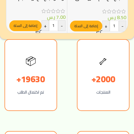
-
الجيلي 70غ
7.00
ر.س
8.50
ر.س
+
-
+
-
إضافة إلى السلة
إضافة إلى السلة
📦
🦴
19630+
2000+
المنتجات
تم اكتمال الطلب