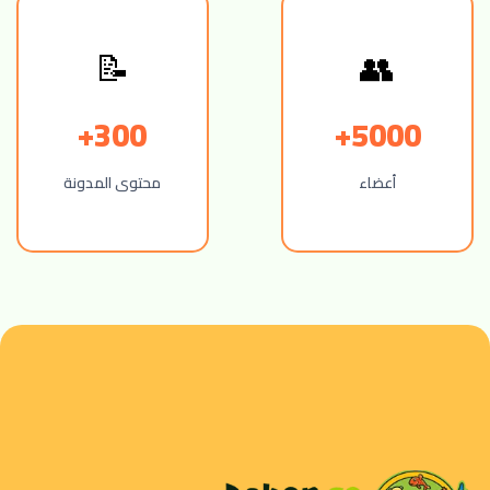
📝
👥
300+
5000+
أعضاء
محتوى المدونة