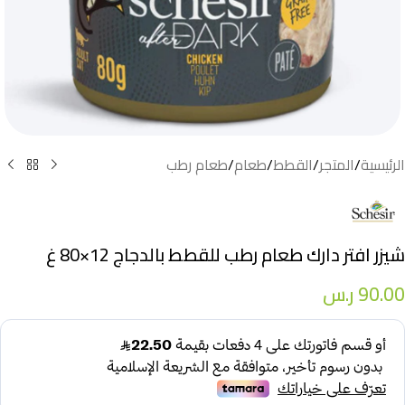
الرئيسية
/
المتجر
/
القطط
/
طعام
/
طعام رطب
شيزر افتر دارك طعام رطب للقطط بالدجاج 12×80 غ
90.00
ر.س