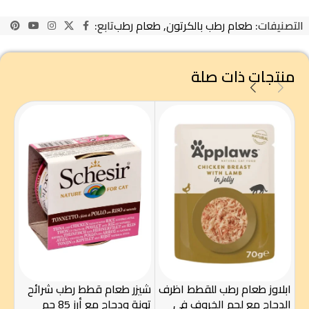
التصنيفات:
طعام رطب بالكرتون
,
طعام رطب
تابع:
منتجات ذات صلة
كت
بالت
ابلاوز طعام رطب للقطط اظرف
شيزر طعام قطط رطب شرائح
.50
الدجاج مع لحم الخروف في
تونة ودجاج مع أرز 85 جم