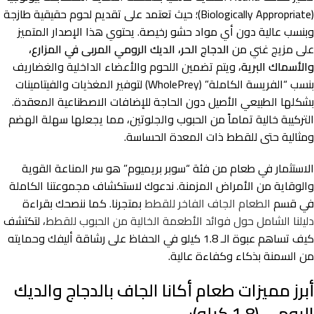
(Biologically Appropriate)؛ حيث تعتمد على تقديم لحوم حقيقية طازجة
وبنسب عالية دون أي مواد حشو رخيصة. يحتوي هذا الإصدار المتميز
على مزيج غني من
الدجاج الحر، الديك الرومي المربى في المزارع،
والأسماك البرية
، ويتم تضمين اللحوم والأعضاء الداخلية والغضاريف
بنسب “الفريسة الكاملة” (WholePrey) لتوفير المغذيات والفيتامينات
بشكلها الطبيعي الأصيل دون الحاجة للإضافات الاصطناعية المعقدة.
التركيبة خالية تماماً من الحبوب والجلوتين، مما يجعلها سهلة الهضم
ومثالية حتى للقطط ذات المعدة الحساسة.
الاستثمار في طعام من فئة “سوبر بريميوم” هو سر المناعة القوية
والوقاية من الأمراض المزمنة. ندعوك لاستكشاف مجموعتنا الكاملة
في قسم
الطعام الجاف الفاخر للقطط
بمتجرنا. كما ننصحك بقراءة
دليلنا الشامل حول فوائد الأطعمة الخالية من الحبوب للقطط
، لتكتشف
كيف تساهم عبوة الـ 1.8 كيلو في الحفاظ على رشاقة أليفك وحمايته
من السمنة بذكاء وكفاءة عالية.
أبرز مميزات طعام أكانا الجاف بالدجاج والديك
الرومي (1.8 كيلو):