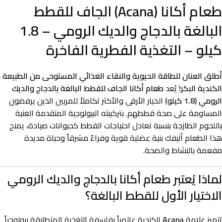
طعام أكانا (Acana) الجاف للقطط
البالغة بالدجاج والديك الرومي – 1.8
كيلو – التغذية الفطرية الفاخرة
أطلق العنان للطاقة الحيوية والنقاء الغذائي المستوحى من الطبيعة
الكندية البكر!
يُعد
طعام أكانا الجاف للقطط البالغة بالدجاج والديك
الرومي (1.8 كيلو)
الخيار الأرقى والأكثر تكاملاً للمربين الذين يرفضون
المساومة على صحة قططهم. بتركيبته البيولوجية المتقدمة الغنية
باللحوم الطازجة بنسبة تعادل احتياجات القطط كحيوانات صيادة، يمنح
هذا الطعام أليفك بنية عضلية قوية وفراءً مشرقاً وحياة مديدة
مفعمة بالنشاط والصحة.
لماذا يُعتبر طعام أكانا بالدجاج والديك الرومي
الاختيار الأول للقطط البالغة؟
تتميز علامة
Acana
الكندية عالمياً بفلسفة التغذية المتطابقة بيولوجياً