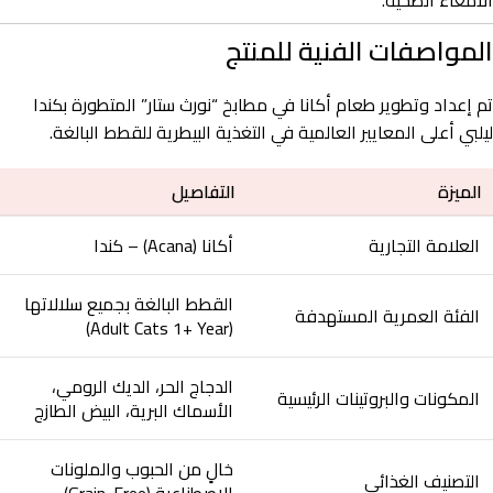
الأمعاء الصحية.
المواصفات الفنية للمنتج
تم إعداد وتطوير طعام أكانا في مطابخ “نورث ستار” المتطورة بكندا
ليلبي أعلى المعايير العالمية في التغذية البيطرية للقطط البالغة.
الميزة
التفاصيل
العلامة التجارية
أكانا (Acana) – كندا
القطط البالغة بجميع سلالاتها
الفئة العمرية المستهدفة
(Adult Cats 1+ Year)
الدجاج الحر، الديك الرومي،
المكونات والبروتينات الرئيسية
الأسماك البرية، البيض الطازج
خالٍ من الحبوب والملونات
التصنيف الغذائي