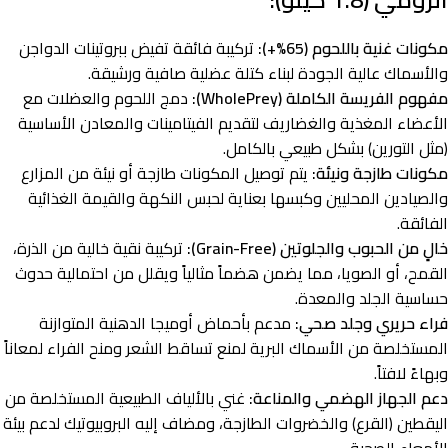
مكونات غنية باللحوم (65%+):
تركيبة فائقة تفيض ببروتينات الدواجن
والأسماك عالية الجودة لبناء كتلة عضلية صافية ورشيقة.
مفهوم الفريسة الكاملة (WholePrey):
دمج اللحوم والعضلات مع
الأعضاء المغذية والغضاريف لتقديم الفيتامينات والمعادن الأساسية
(مثل التورين) بشكل طبيعي بالكامل.
مكونات طازجة ونيئة:
يتم توصيل المكونات طازجة أو نيئة من المزارع
والصيادين المحليين وكبسها بعناية لحبس النكهة والقيمة الغذائية
الفائقة.
خالٍ من الحبوب والجلوتين (Grain-Free):
تركيبة نقية خالية من الذرة،
القمح، أو الصويا، مما يضمن هضماً مثالياً ويقلل من احتمالية حدوث
حساسية الجلد والمعدة.
فراء حريري وجلد صحي:
مدعم بأحماض أوميجا الدهنية المتوازنة
المستخلصة من الأسماك البرية لمنع تساقط الشعر ومنح الفراء لمعاناً
وبهاءً لافتاً.
دعم الجهاز الهضمي والمناعة:
غني بالألياف الطبيعية المستخلصة من
اليقطين (القرع) والخضروات الطازجة، ومضاف إليه البروبيوتيك لدعم بيئة