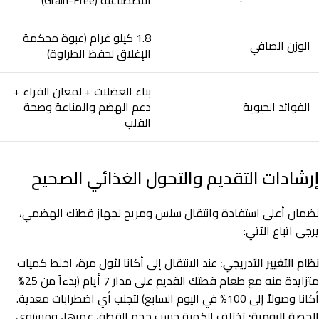
الاصطناعية (Grain-Free)
1.8 كيلو غرام (عبوة محكمة
الوزن الصافي
الإغلاق لحفظ الطراوة)
بناء العضلات + لمعان الفراء +
الفوائد الحيوية
دعم الهضم والمناعة وصحة
القلب
إرشادات التقديم والتحول الغذائي الصحيح
لضمان أعلى استفادة وانتقال سلس ومريح لجهاز قطتك الهضمي،
يرجى اتباع الآتي:
نظام التغيير التدريجي:
عند الانتقال إلى أكانا لأول مرة، اخلط كميات
متزايدة منه مع طعام قطتك القديم على مدار 7 أيام (بدءاً من 25%
أكانا وصولاً إلى 100% في اليوم السابع) لتجنب أي اضطرابات معدية.
الحصة اليومية:
تختلف الكمية حسب حجم القطة، عمرها، ومستوى