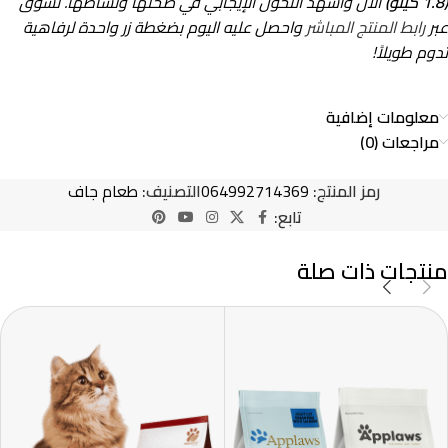
(1.8 كيلو)
الآن واشهد التحول الإيجابي في صحتها ونشاطها. تسوق
عبر
رابط المنتج المباشر
واحصل عليه اليوم بضغطة زر واحدة لرفاهية
تدوم طويلاً!
معلومات إضافية
مراجعات (0)
رمز المنتج:
064992714369
التصنيف:
طعام جاف
تابع:
منتجات ذات صلة