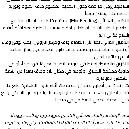
نشاطها. يرجى مراجعة جدول التغذية المطبوع خلف العبوة وتوزيع
الحصة على وجبتين يومياً.
التكامل الغذائي (Mix-Feeding):
يمكنك خلط الحبيبات الجافة مع
الطعام الرطب الفاخر للقطط
لزيادة مستويات الرطوبة ومكافأة أليفك
بنسيج غذائي رائع.
التأمين المائي:
نظراً لأن الطعام جاف ومركز البروتين، يجب توفير وعاء
أو نافورة مياه عذبة ونظيفة بجانب طبق الطعام على مدار الساعة
لدعم وظائف الكلى.
التخزين والحفظ:
يُحفظ في عبوته الأصلية بعد إغلاقها جيداً، أو في
حاوية محكمة الإغلاق، ويُوضع في مكان بارد وجاف بعيداً عن أشعة
الشمس المباشرة.
هل تبحث عن أطباق تضمن راحة قطتك أثناء تناول الطعام؟ اطلع على
قسم
أطباق ومغذيات القطط
المتوفرة لدينا. وللمزيد من النصائح، راجع
دليل التغذية الصحي المتكامل
في متجرنا.
امنح أليفك سر النقاء الغذائي الكندي لفرواً حريرياً وطاقة حيوية لا
تنضب! اطلب
طعام أكانا الجاف للقطط البالغة: بالدجاج والديك الرومي