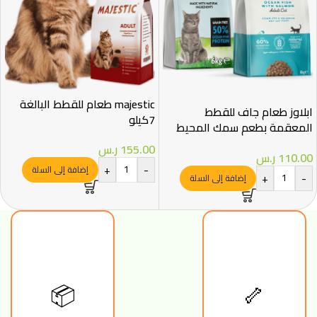
majestic طعام للقطط البالغة
ابلاوز طعام جاف للقطط
7كيلو
المعقمة بطعم سمك المحيط
والسالمون 1.8 كجم
155.00
ر.س
110.00
ر.س
+
-
إضافة إلى السلة
+
-
إضافة إلى السلة
🦴
📦