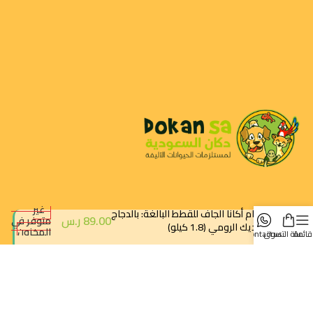
غير
طعام أكانا الجاف للقطط البالغة: بالدجاج
89.00
ر.س
متوفر في
والديك الرومي (1.8 كيلو)
المخزون
قائمة
سلة التسوق
contact us
متجرك الموثوق لجميع احتياجات حيوانك الأليف. نوفر أفضل المنتجات
الطبيعية والصحية.