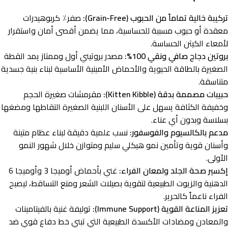
تركيبة خالية تماماً من الحبوب (Grain-Free):
صفر٪ كربوهيدرات
معقدة أو حبوب مسببة للحساسية، مما يضمن أقصى أمان واستقرار
لأمعاء الكيتن الحساسة.
بروتين دجاج صافي ونقي 100%:
مصدر بروتيني أول وممتاز يمد القطة
الصغيرة بالطاقة الحيوية والأحماض الأمينية الأساسية لبناء بنية جسدية
متناسقة.
حبيبات مصممة بدقة (Kitten Kibble):
مقرمشات صغيرة الحجم
وخفيفة الكثافة يسهل على الأسنان اللبنية الصغيرة التقاطها ومضغها
بسلاسة وبدون أي عناء.
مدعم بالكالسيوم والفوسفور:
نسب علمية دقيقة لبناء عظام متينة
وأسنان قوية وتأمين نمو هيكلي سليم ومتوازن خلال شهور النمو
الأولى.
إكسير صحة الجلد ولمعان الفراء:
غني بأحماض أوميجا 3 وأوميجا 6
الدهنية والزيوت الطبيعية لتقوية بصيلات الشعر ومنع التساقط، ليصبح
الفراء ناعماً كالحرير.
تعزيز المناعة القوية (Immune Support):
توليفة غنية بالفيتامينات
والمعادن ومضادات الأكسدة الطبيعية التي تبني خط دفاع قوي ضد