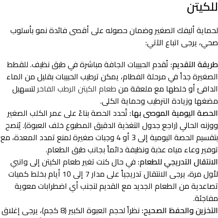
للكيتن
لحماية أليفك الصغير وضمان حصوله على أقصى فائدة نمو بأسلوب
صحي، يرجى اتباع الآتي:
طريقة التقديم:
تُقدم الحبيبات الجافة مباشرة في طبق نظيف. للقطط
الصغيرة جداً في مرحلة الفطام، يمكن ترطيب الحبيبات بقليل من الماء
الدافئ أو خلطها مع ملعقة من
طعام الكيتن الرطب الفاخر
لتسهيل
مضغها وزيادة الترطيب وحماية الكلى.
الحصة اليومية الموصى بها:
تُحدد الحصة بناءً على عمر الكلب الصغير
ووزنه الحالي (راجع جدول التغذية الدقيق المطبوع خلف العبوة). يُنصح
بتقسيم الحصة اليومية إلى 3 أو 4 وجبات صغيرة لمنع تمدد المعدة، مع
توفير وعاء مياه عذبة ونظيفة دائماً بجانب طبق الطعام.
الانتقال التدريجي للطعام:
في حال كنت تغير طعام الكيتن إلى وانبي
لأول مرة، يرجى الانتقال تدريجياً على مدار 7 إلى 10 أيام بخلط كميات
تصاعدية من الطعام الجديد مع القديم لتجنب أي اضطرابات معوية
مفاجئة.
التخزين والحفظ الصحيح:
نظراً لحجم العبوة الكبير (8 كجم)، يرجى إغلاق