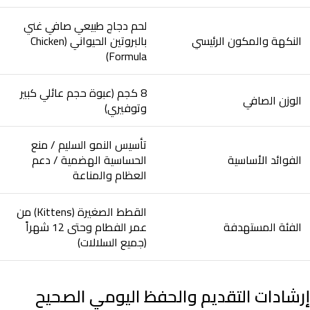
لحم دجاج طبيعي صافي غني
النكهة والمكون الرئيسي
بالبروتين الحيواني (Chicken
Formula)
8 كجم (عبوة حجم عائلي كبير
الوزن الصافي
وتوفيري)
تأسيس النمو السليم / منع
الفوائد الأساسية
الحساسية الهضمية / دعم
العظام والمناعة
القطط الصغيرة (Kittens) من
الفئة المستهدفة
عمر الفطام وحتى 12 شهراً
(جميع السلالات)
إرشادات التقديم والحفظ اليومي الصحيح