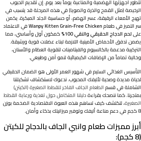
تتطور أجهزتها الهضمية والمناعية يوماً بعد يوم. إن تقديم الحبوب
الرخيصة (مثل القمح والذرة والصويا) في هذه المرحلة قد يتسبب في
تهيج الأمعاء الرقيقة، عسر الهضم، أو حساسية الجلد المبكرة. يكمن
سر التميز في طعام
Wanpy Kitten Grain-Free Chicken
في الاعتماد
على
لحم الدجاج الحقيقي والنقي 100%
كمكون أول وأساسي، مما
يضمن تدفق الأحماض الأمينية اللازمة لبناء عضلات قوية ورشيقة.
التركيبة مدعمة بالكالسيوم والفيتامينات لتقوية العظام والأسنان،
وخالية تماماً من الإضافات الكيميائية لنمو آمن وطبيعي.
التأسيس الغذائي السليم في شهور العمر الأولى هو الضمان الحقيقي
لحياة مديدة وصحية لأليفك المحبوب. ندعوك لاستكشاف تشكيلتنا
الشاملة في قسم
الطعام الجاف الفاخر للقطط الصغيرة (الكيتن)
بمتجرنا. كما ننصحك بقراءة
دليلنا المتكامل حول تغذية ورعاية القطط
الصغيرة
، لتكتشف كيف تساهم هذه العبوة الاقتصادية الضخمة بوزن
8 كجم في دعم مناعة أليفك وتوفير ميزانيتك بذكاء وأمان.
أبرز مميزات طعام وانبي الجاف بالدجاج للكيتن
(8 كجم):