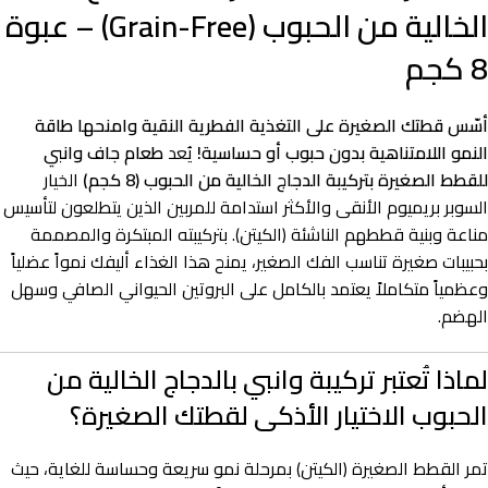
الخالية من الحبوب (Grain-Free) – عبوة
8 كجم
أسّس قطتك الصغيرة على التغذية الفطرية النقية وامنحها طاقة
النمو اللامتناهية بدون حبوب أو حساسية!
يُعد
طعام جاف وانبي
للقطط الصغيرة بتركيبة الدجاج الخالية من الحبوب (8 كجم)
الخيار
السوبر بريميوم الأنقى والأكثر استدامة للمربين الذين يتطلعون لتأسيس
مناعة وبنية قططهم الناشئة (الكيتن). بتركيبته المبتكرة والمصممة
بحبيبات صغيرة تناسب الفك الصغير، يمنح هذا الغذاء أليفك نمواً عضلياً
وعظمياً متكاملاً يعتمد بالكامل على البروتين الحيواني الصافي وسهل
الهضم.
لماذا تُعتبر تركيبة وانبي بالدجاج الخالية من
الحبوب الاختيار الأذكى لقطتك الصغيرة؟
تمر القطط الصغيرة (الكيتن) بمرحلة نمو سريعة وحساسة للغاية، حيث