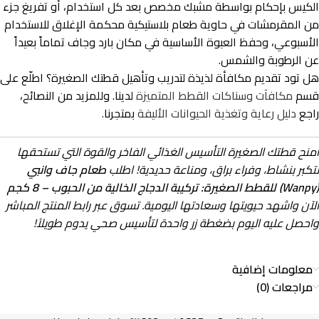
الكيس بإحكام بواسطة مشبك مخصص بعد كل استخدام، أو تفريغ جزء
من المقرمشات في حاوية طعام بلاستيكية محكمة الإغلاق للاستخدام
الأسبوعي، وحفظ العبوة الأساسية في مكان بارد وجاف تماماً بعيداً
عن الرطوبة والشمس.
هل تود تقديم مكافأة لذيذة لتدريب وتأهيل قطتك الصغيرة؟ اطلّع على
قسم
مكافآت وسناكات القطط المتميزة
لدينا. وللمزيد من النصائح،
راجع
دليل رعاية وتغذية الحيوانات الأليفة
بمتجرنا.
امنح قطتك الصغيرة التأسيس الغذائي الفاخر والقوة التي تستحقها
لتكبر بنشاط، وفراء براق، ومناعة حديدية! اطلب
طعام جاف وانبي
(Wanpy) للقطط الصغيرة: تركيبة الدجاج الخالية من الحبوب – 8 كجم
الآن واشهد حيويتها وسعادتها اليومية. تسوق عبر رابط المنتج المباشر
واحصل عليه اليوم بضغطة زر واحدة لتأسيس صحي يدوم طويلاً!
معلومات إضافية
مراجعات (0)