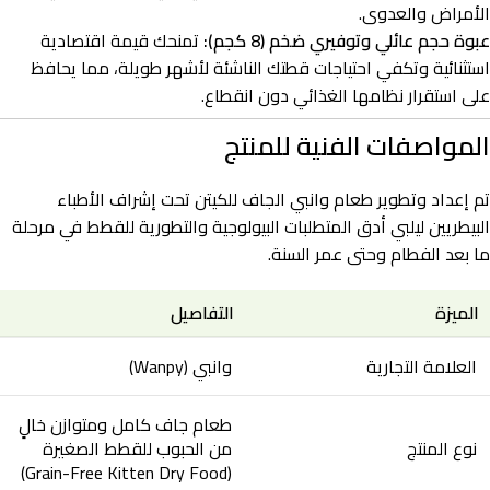
الأمراض والعدوى.
عبوة حجم عائلي وتوفيري ضخم (8 كجم):
تمنحك قيمة اقتصادية
استثنائية وتكفي احتياجات قطتك الناشئة لأشهر طويلة، مما يحافظ
على استقرار نظامها الغذائي دون انقطاع.
المواصفات الفنية للمنتج
تم إعداد وتطوير طعام وانبي الجاف للكيتن تحت إشراف الأطباء
البيطريين ليلبي أدق المتطلبات البيولوجية والتطورية للقطط في مرحلة
ما بعد الفطام وحتى عمر السنة.
الميزة
التفاصيل
العلامة التجارية
وانبي (Wanpy)
طعام جاف كامل ومتوازن خالٍ
نوع المنتج
من الحبوب للقطط الصغيرة
(Grain-Free Kitten Dry Food)