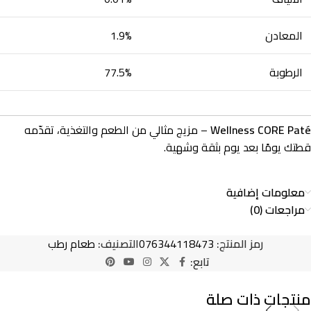
المعادن
1.9%
الرطوبة
77.5%
Wellness CORE Paté
– مزيج مثالي من الطعم والتغذية، تقدّمه
قطتك يومًا بعد يوم بثقة وشهية.
معلومات إضافية
مراجعات (0)
رمز المنتج:
076344118473
التصنيف:
طعام رطب
تابع:
منتجات ذات صلة