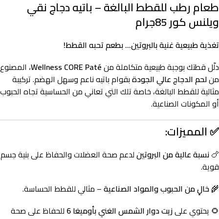
طعام رطب للقطط البالغة – باتيه دجاج نقي
ويلنس كور 85جرام
تغذية طبيعية غنية بالبروتين… بطعم تحبه القطط!
دلّل قطتك بوجبة طبيعية متكاملة من
Wellness CORE Paté
، المصنوع
من
لحم الدجاج عالي الجودة
بقوام باتيه ناعم وسهل الهضم. تركيبة
مثالية للقطط البالغة، خاصة تلك التي تعاني من الحساسية تجاه الحبوب
أو المكونات الصناعية.
✅
المميزات:
🍗
نسبة عالية من البروتين
لدعم صحة العضلات والحفاظ على بنية جسم
قوية.
🌾
خالٍ من الحبوب والمواد الصناعية
– مثالي للقطط الحساسة.
🌻 يحتوي على
زيت دوار الشمس الغني بأوميغا 6
للحفاظ على صحة