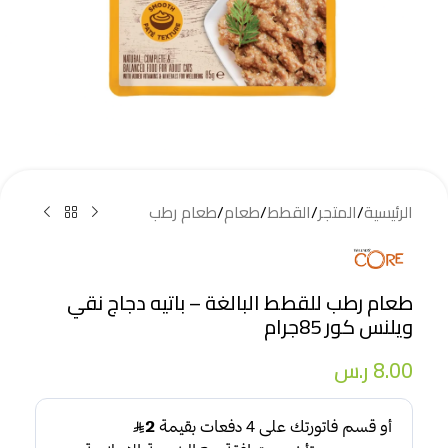
الرئيسية
/
المتجر
/
القطط
/
طعام
/
طعام رطب
طعام رطب للقطط البالغة – باتيه دجاج نقي
ويلنس كور 85جرام
8.00
ر.س