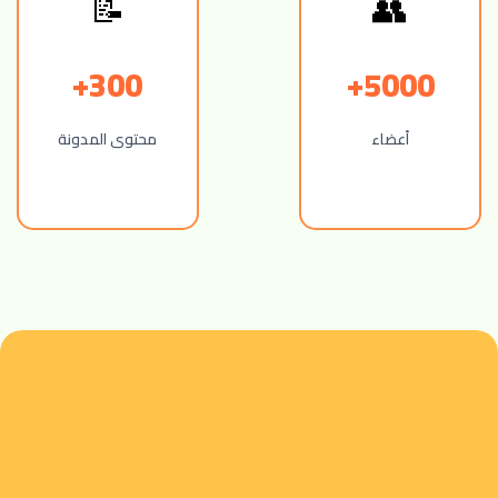
📝
👥
300+
5000+
أعضاء
محتوى المدونة