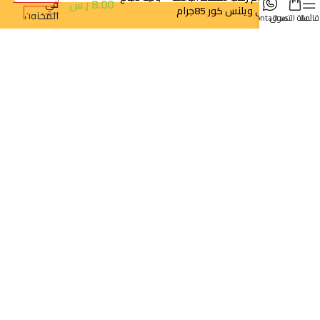
8.00
ر.س
في
نقي ويلنس كور 85جرام
المخزون
قائمة
سلة التسوق
contact us
orders@dokansa.com
روابط سريعة