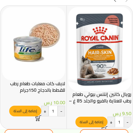
لايف كات معلبات طعام رطب
للقطط بالدجاج 150جرام
رويال كانين إنتنس بيوتي طعام
رطب للعناية بالفرو والجلد 85 غ –
10.00
ر.س
Royal Canin
+
-
إضافة إلى السلة
9.50
ر.س
+
-
إضافة إلى السلة