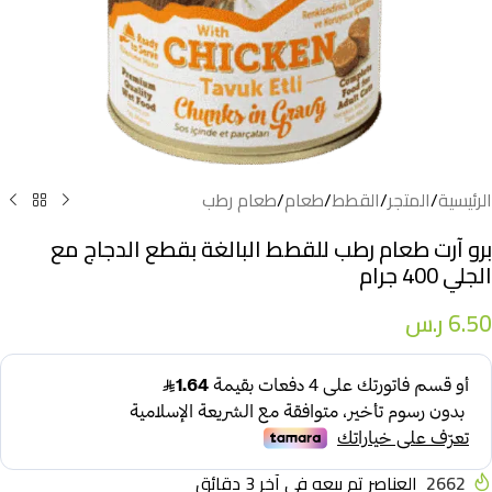
الرئيسية
/
المتجر
/
القطط
/
طعام
/
طعام رطب
برو آرت طعام رطب للقطط البالغة بقطع الدجاج مع
الجلي 400 جرام
6.50
ر.س
2662
العناصر تم بيعه في آخر 3 دقائق