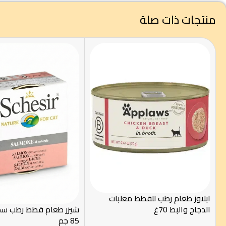
منتجات ذات صلة
ابلاوز طعام رطب للقطط معلبات
الدجاج والبط 70غ
شيزر طعام قطط رطب س
85 جم