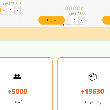
10.00
ر.س
+
-
7.00
ر.س
+
-
سلة
إضافة إلى السلة
📦
👥
5000+
19630+
تم اكتمال الطلب
أعضاء