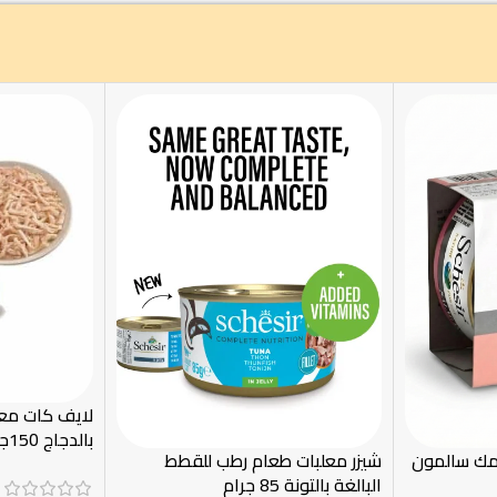
لايف كات مع
بالدجاج 150جرام
مك سالمون
شيزر معلبات طعام رطب للقطط
البالغة بالتونة 85 جرام