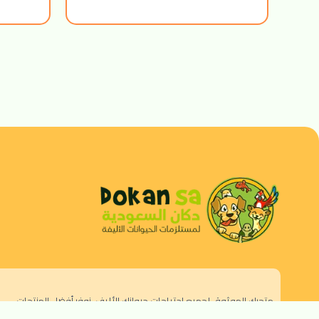
متجرك الموثوق لجميع احتياجات حيوانك الأليف. نوفر أفضل المنتجات
الطبيعية والصحية.