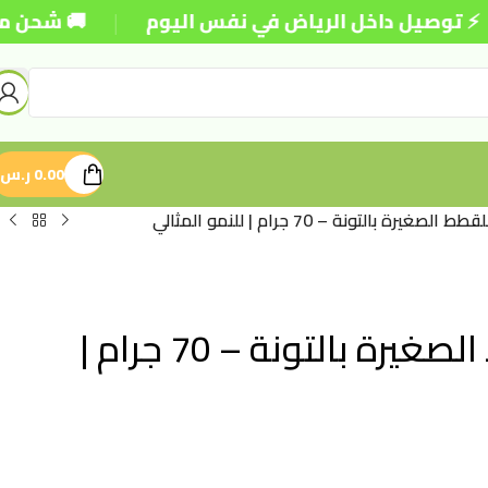
|
 داخل الرياض في نفس اليوم
🚚 شحن مجاني للطلبات
0.00
ر.س
بالتونة – 70 جرام | للنمو المثالي
طعام رطب ناتشورال كود للقطط الصغيرة بالتونة – 70 جرام |