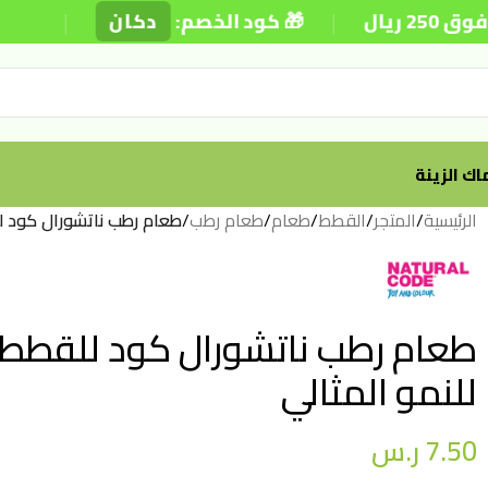
|
|
🎁 كود الخصم:
دكان
⚡ توصيل
ك الزينة
الرئيسية
/
المتجر
/
القطط
/
طعام
/
طعام رطب
/
طعام رطب ناتشورال كود للقطط الصغيرة 
للنمو المثالي
7.50
ر.س