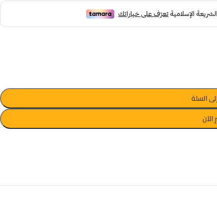
لى السلة
ِ الآن