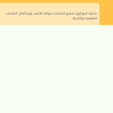
متجرك الموثوق لجميع احتياجات حيوانك الأليف. نوفر أفضل المنتجات
الطبيعية والصحية.
الرياض - حي النزهة
orders@dokansa.local