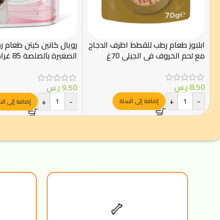
ابلاوز طعام رطب للقطط اظرف الدجاج
رويال كانين كيتن طعام 
مع لحم الخروف في الجيلي 70غ
Canin
8.50
ر.س
9.50
ر.س
+
-
+
-
إضافة إلى السلة
إضافة إلى ال
🦴