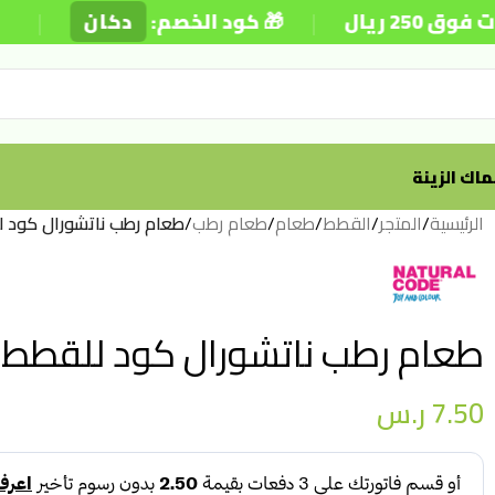
|
|
🎁 كود الخصم:
دكان
⚡ تو
اك الزينة
الرئيسية
/
المتجر
/
القطط
/
طعام
/
طعام رطب
/
طعام رطب ناتشورال كود للقطط بالتونة 
طعام رطب ناتشورال كود للقطط بالتونة – 70 جرام
7.50
ر.س