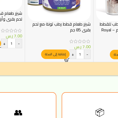
شيزر طعام قط
لحم بقري وأرز 85 ج
رطب للقطط
شيزر طعام قطط رطب تونة مع لحم
الصغيرة بالصلصة 85 غرام – Royal
بقري 85 جم
7.00
ر.س
+
-
7.00
ر.س
+
-
إضافة إلى السلة
سلة
📦
👥