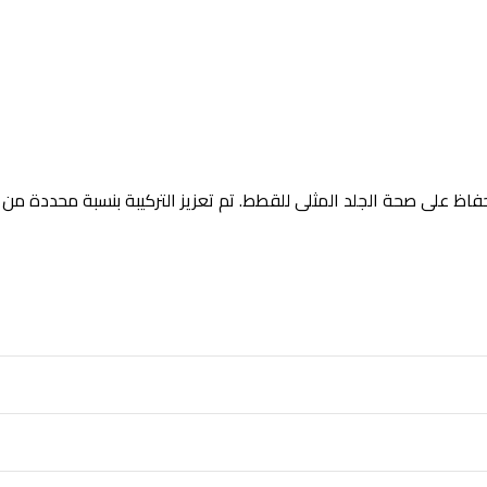
ة، حيث توفر الأحماض الدهنية من فئة أوميغا 3 الضرورية لضمان فرو لامع والحفاظ على صحة الجلد المثلى للقطط. تم تعزيز التركيبة بنسبة محددة من