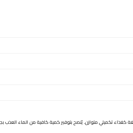
لغة كغذاء تكميلي متوازن. يُنصح بتوفير كمية كافية من الماء العذب بج