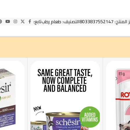
 المنتج:
8033837552147
التصنيف:
طعام رطب
تابع: