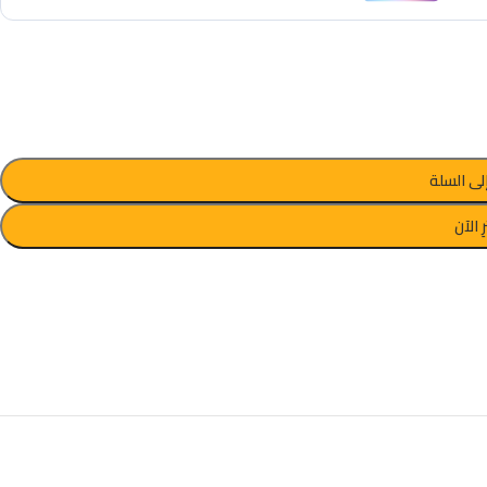
لى السلة
ِ الآن