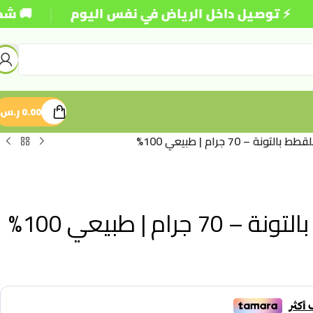
|
صيل داخل الرياض في نفس اليوم
🚚 شحن مجاني لل
0.00
ر.س
– 70 جرام | طبيعي 100%
 | طبيعي 100%