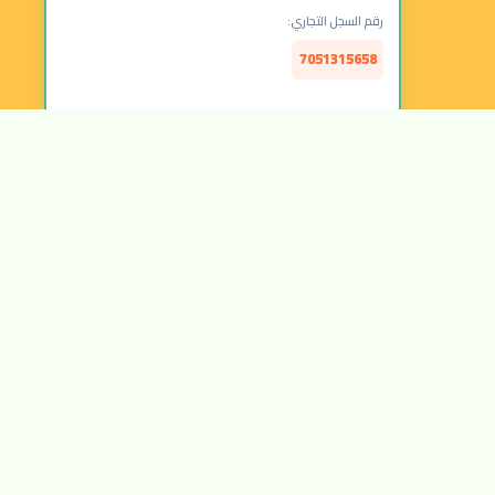
رقم السجل التجاري:
7051315658
الرقم الضريبي:
314157877300003