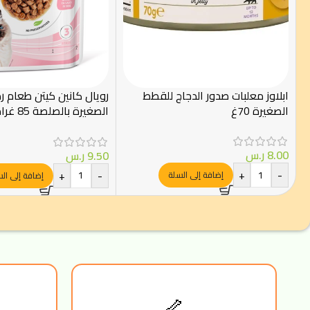
ابلاوز معلبات صدور الدجاج للقطط
رويال كانين كيتن طعام 
الصغيرة 70غ
Canin
8.00
ر.س
9.50
ر.س
+
-
+
-
إضافة إلى السلة
إضافة إلى ال
🦴