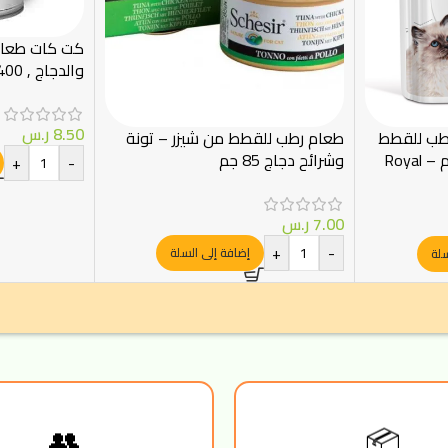
كت كات طعام 
والدجاج , 400 جرام
8.50
ر.س
رطب للقطط
طعام رطب للقطط من شيزر – تونة
الصغيرة بالصلصة 85 غرام – Royal
وشرائح دجاج 85 جم
+
-
7.00
ر.س
+
-
إضافة إلى السلة
سلة
📦
👥