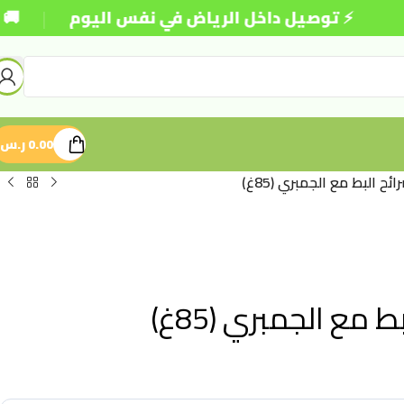
|
⚡ توصيل داخل الرياض في نفس اليوم
🚚 شحن مجا
0.00
ر.س
 البط مع الجمبري (85غ)
ع الجمبري (85غ)