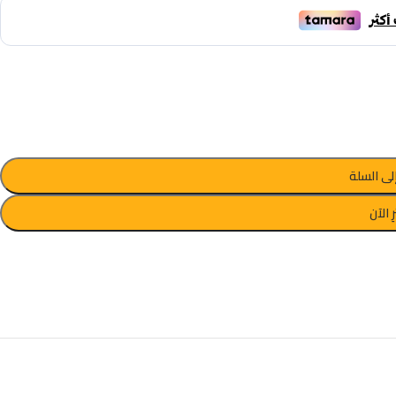
لى السلة
ِ الآن