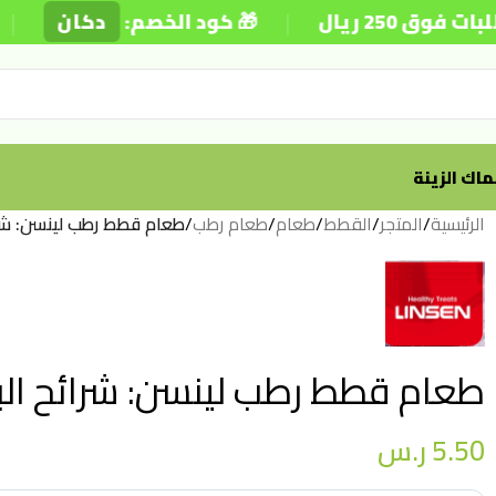
|
|
 ريال
🎁 كود الخصم:
دكان
اك الزينة
الرئيسية
/
المتجر
/
القطط
/
طعام
/
طعام رطب
/
طعام قطط رطب لينسن: شرائح
طعام قطط رطب لينسن: شرائح البط م
5.50
ر.س