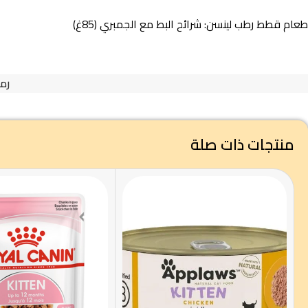
طعام قطط رطب لينسن: شرائح البط مع الجمبري (85غ)
رمز
منتجات ذات صلة