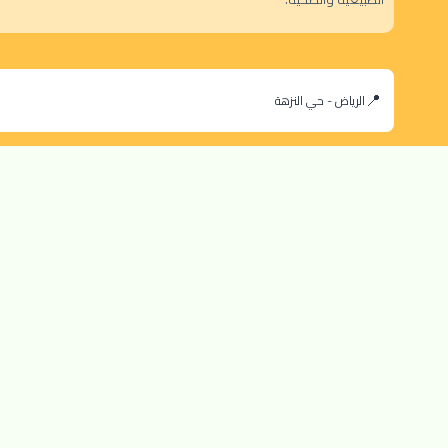
الرياض - حي النزهة
orders@dokansa.local
© 2025 جميع حقوق النشر محفوظة لمتجر دكان السعودية |
تطوير بن سالم