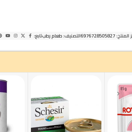
 المنتج:
6976728505827
التصنيف:
طعام رطب
تابع: