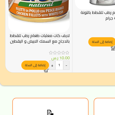
رطب للقطط بالتونة
لايف كات معلبات طعام رطب للقطط
بالدجاج مع السمك الابيض و اليقطين
إضافة إلى السلة
150جرام
10.00
ر.س
+
-
إضافة إلى السلة
📝