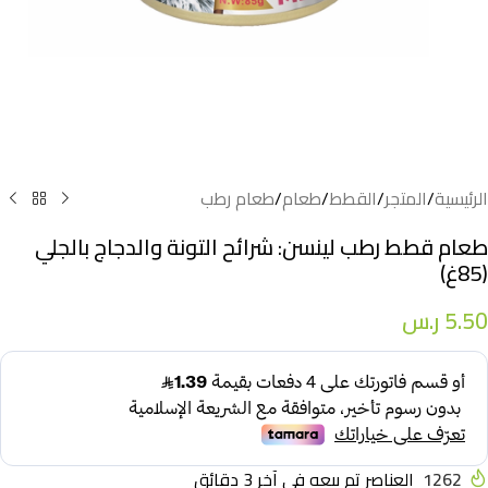
الرئيسية
/
المتجر
/
القطط
/
طعام
/
طعام رطب
طعام قطط رطب لينسن: شرائح التونة والدجاج بالجلي
(85غ)
5.50
ر.س
1262
العناصر تم بيعه في آخر 3 دقائق