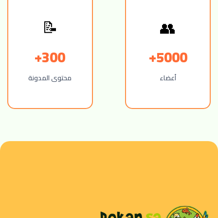
📝
👥
300+
5000+
أعضاء
محتوى المدونة