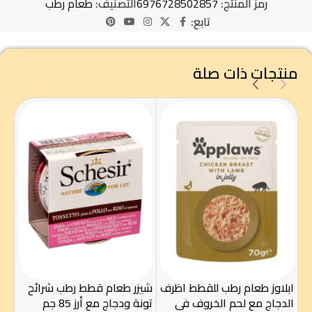
رمز المنتج:
6976728502857
التصنيف:
طعام رطب
تابع:
منتجات ذات صلة
ابلاوز طعام رطب للقطط اظرف
شيزر طعام قطط رطب شرائح
طعا
الدجاج مع لحم الخروف في
تونة ودجاج مع أرز 85 جم
تونة