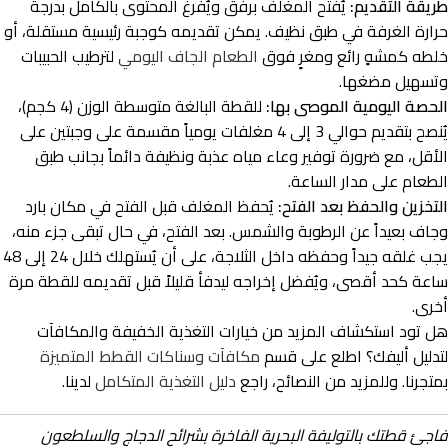
طريقة التقديم:
يُفتح المغلف برفق ويُفرغ المحتوى بالكامل بدرجة
حرارة الغرفة في طبق نظيف. يمكن تقديمه كوجبة رئيسية مستقلة، أو
خلطه كمشهٍ رائع ومغرٍ فوق
الطعام الجاف اليومي
لترطيب الحبيبات
وتسهيل مضغها.
الحصة اليومية الموصى بها:
للقطة البالغة متوسطة الوزن (4 كجم)،
يُنصح بتقديم حوالي 3 إلى 4 مغلفات يومياً مقسمة على وجبتين على
الأقل، مع ضرورة توفير وعاء مياه عذبة ونظيفة دائماً بجانب طبق
الطعام على مدار الساعة.
التخزين والحفظ بعد الفتح:
يُحفظ المغلف قبل الفتح في مكان بارد
وجاف بعيداً عن الرطوبة والشمس. بعد الفتح، في حال تبقى جزء منه،
يجب غلقه جيداً وحفظه داخل الثلاجة، على أن يُستهلك خلال 24 إلى 48
ساعة كحد أقصى، ويُفضل إخراجه ليدفأ قليلاً قبل تقديمه للقطة مرة
أخرى.
هل تود استكشاف المزيد من خيارات التغذية الخفيفة والمكافآت
لتدليل أليفك؟ اطلع على قسم
مكافآت وسناكات القطط المتميزة
بمتجرنا. وللمزيد من النصائح، راجع
دليل التغذية المتكامل
لدينا.
فاجئ قطتك بالتوليفة البحرية الفاخرة بشرائح الدجاج والسلطعون