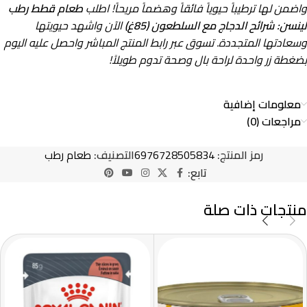
واضمن لها ترطيباً حيوياً فائقاً وهضماً مريحاً! اطلب
طعام قطط رطب
لينسن: شرائح الدجاج مع السلطعون (85غ)
الآن واشهد حيويتها
وسعادتها المتجددة. تسوق عبر رابط المنتج المباشر واحصل عليه اليوم
بضغطة زر واحدة لراحة بال وصحة تدوم طويلاً!
معلومات إضافية
مراجعات (0)
رمز المنتج:
6976728505834
التصنيف:
طعام رطب
تابع:
منتجات ذات صلة