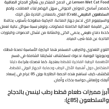
Lensen Wet Cat Food
في الدمج المبتكر بين
شرائح الدجاج الصافية
كمصدر أساسي للبروتين الحيواني سهل الهضم لبناء العضلات، و
لحم
السلطعون الطبيعي (Crab)
الغني بالمعادن النادرة مثل الزنك
والسيلينيوم التي تدعم جهاز المناعة. التركيبة مطبوخة بأسلوب يحافظ
على القيمة الغذائية الكاملة للمكونات، وتوفر نسبة سوائل عالية تعمل
كخط دفاع طبيعي يحمي الكلى والمثانة من تشكل الحصوات والبلورات
الناتجة عن قلة شرب المياه.
التنوع التغذوي والترطيب المستمر هما الركيزة الأساسية لصحة قطتك
وحيويتها اليومية. ندعوك لاستكشاف تشكيلتنا الشاملة في قسم
الأطعمة الرطبة الفاخرة للقطط
بمتجرنا. كما ننصحك بقراءة
دليلنا
المتكامل حول أهمية الأكل الرطب وحماية الجهاز البولي للقطط
،
لتكتشف كيف تساهم هذه الحصة الطازجة بوزن 85 غرام في إسعاد
أليفك وإنعاش حواسه بذكاء وأمان.
أبرز مميزات طعام قطط رطب لينسن بالدجاج
والسلطعون (85غ):