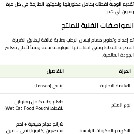
تقديم الوجبة لقطتك بكامل عطوريتها ونكهتها الطازجة في كل مرة
وبدون أي هدر.
المواصفات الفنية للمنتج
تم إعداد وتطوير طعام لينسن الرطب بعناية فائقة ليطابق الغريزة
الفطرية للقطط ويلبي احتياجاتها البيولوجية بدقة وفقاً لأعلى معايير
الجودة العالمية.
الميزة
التفاصيل
العلامة التجارية
لينسن (Lensen)
طعام رطب كامل ومتوازن
نوع المنتج
للقطط (Wet Cat Food Pouch)
شرائح دجاج طبيعية + لحم
النكهة والمكونات الرئيسية
سلطعون (كابوريا) نقي + مرق