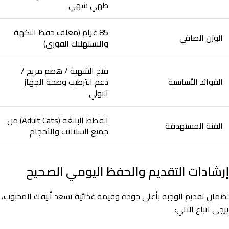
طهي شهي
85 غرام (مغلف حفظ النكهة
الوزن الصافي
والاستهلاك الفوري)
فتح الشهية / هضم مريح /
الفوائد الأساسية
دعم الترطيب وصحة الجهاز
البولي
القطط البالغة (Adult Cats) من
الفئة المستهدفة
جميع السلالات والأحجام
إرشادات التقديم والحفظ اليومي الصحيح
لضمان تقديم الوجبة بأعلى جودة وقيمة غذائية تسعد أليفك المحبوب،
يرجى اتباع الآتي: