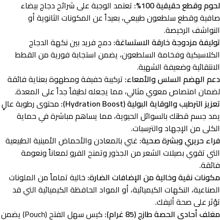
لحوم وقطع حقيقية 100%:
تعتمد الوجبة على شرائح دجاج بيضاء
صافية وقطع سلطعون طبيعي، بعيداً عن المكونات الثانوية أو
النواشف الرخيصة.
توليفة مزدوجة خارقة الاستساغة:
دمج فريد بين نكهة الدجاج
الكلاسيكية وفخامة السلطعون، يضمن استجابة فورية من القطط
الانتقائية وضعيفة الشهية.
دعم الهضم السلس والأمعاء:
تركيبة خفيفة ومطهوة بعناية فائقة
لضمان امتصاص معوي مثالي، مما يجعله لطيفاً جداً على المعدة.
تعزيز الترطيب والوقاية البولية (Hydration Boost):
محتوى رطوبة عالٍ
يمد جسم قطتك بالسوائل الحيوية، مما يساهم مباشرة في حماية
الكلى من الإجهاد والترسبات.
فراء حريري وبشرة صحية:
غني بالمعادن والأحماض الأمينية الطبيعية
التي تقوي بصيلات الشعر من الجذور وتمنح الفرو لمعاناً ونعومة
فائقة.
مكونات نقية وخالية من الإضافات الضارة:
خالية تماماً من الملونات
الصناعية، النكهات الكيميائية، أو المواد الحافظة الكيميائية التي قد
تؤثر على صحة أليفك.
مغلف أحادي الحصة طازج (85 غرام):
كيس سهل الفتح (Pouch) يضمن