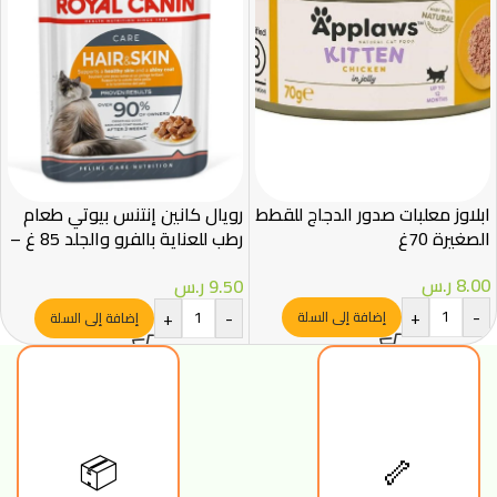
ابلاوز معلبات صدور الدجاج للقطط
رويال كانين إنتنس بيوتي طعام
الصغيرة 70غ
رطب للعناية بالفرو والجلد 85 غ –
Royal Canin
8.00
ر.س
9.50
ر.س
+
-
+
-
إضافة إلى السلة
إضافة إلى السلة
📦
🦴