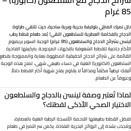
شرائح الدجاج مع السلطعون (كابوريا) –
85 غرام
دلل نمرك المنزلي بتوليفة بحرية وبرية ساحرة، حيث تلتقي طراوة
الدجاج بالفخامة العطرية للسلطعون النقي!
يُعد
طعام قطط رطب
لينسن بشرائح الدجاج والسلطعون (85 غرام)
الوجبة السوبر بريميوم
الأكثر جاذبية للقطط الشغوفة بالنكهات المزدوجة. بتركيبتها الفاخرة
القائمة على شرائح الدجاج الحقيقية المطهوة بعناية والممزوجة بقطع
السلطعون (الكابوريا) الغنية في حساء طبيعي شهي، تمنح هذه الوجبة
أليفك ترطيباً مكثفاً ومذاقاً لا يقاوم يفتح شهية أكثر القطط دلالاً
وعزوفاً عن الطعام.
لماذا تُعتبر وصفة لينسن بالدجاج والسلطعون
الاختيار الصحي الأذكى لقطتك؟
تفضل القطط بطبيعتها اللاحمة الأنسجة الرطبة الغنية بالعصارة،
وتنجذب بشدة إلى الروائح البحرية النفاذة. يكمن سر التميز في طعام