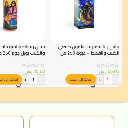
بيتس ريبابليك: زيت سلمون طبيعي
بيتس ريبابلك شامبو جاف
للكلاب والقطط – عبوة 250 مل
والكلاب بوبل جوم 250 مل
65.00
ر.س
35.00
ر.س
+
-
+
-
إضافة إلى السلة
إضافة إلى ال