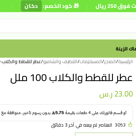
|
|
ال
🎁 كود الخصم:
دكان
⚡ ت
ك الزينة
الرئيسية
/
المتجر
/
المستلزمات
/
التنظيف والشامبو
/
عطر للقطط والكلاب 100 ملل
عطر للقطط والكلاب 100 ملل
23.00
ر.س
3053
العناصر تم بيعه في آخر 3 دقائق