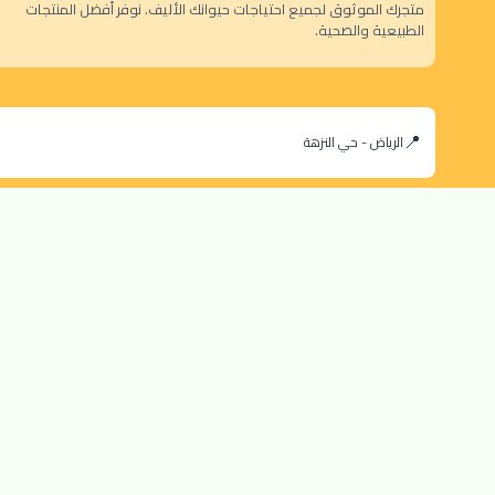
متجرك الموثوق لجميع احتياجات حيوانك الأليف. نوفر أفضل المنتجات
الطبيعية والصحية.
الرياض - حي النزهة
orders@dokansa.local
© 2025 جميع حقوق النشر محفوظة لمتجر دكان السعودية |
تطوير بن سالم