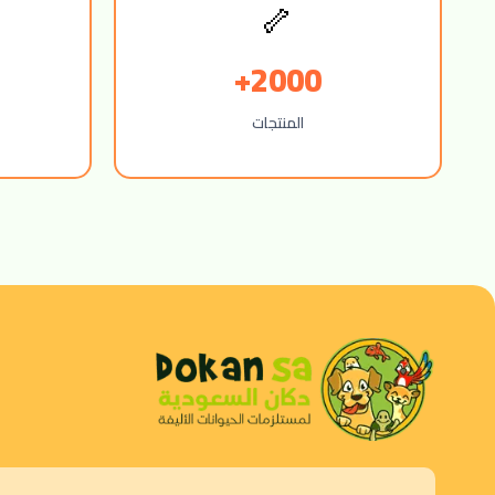
🦴
2000+
المنتجات