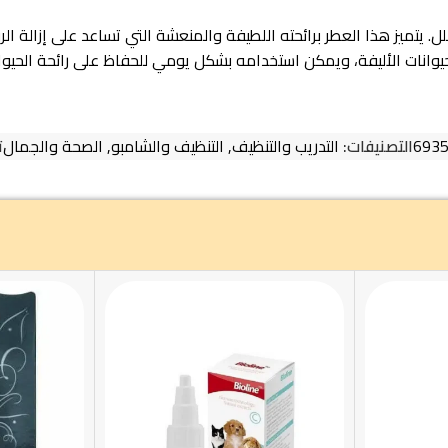
 المنتج هو عطر مصمم خصيصاً للقطط والكلاب، ويأتي بحجم 100 ملل. يتميز هذا العطر برائحته اللطيفة والمن
يوانات الأليفة، ويمكن استخدامه بشكل يومي للحفاظ على رائحة الحيوا
693
التصنيفات:
التدريب والتنظيف
,
التنظيف والشامبو
,
الصحة والجمال
ت