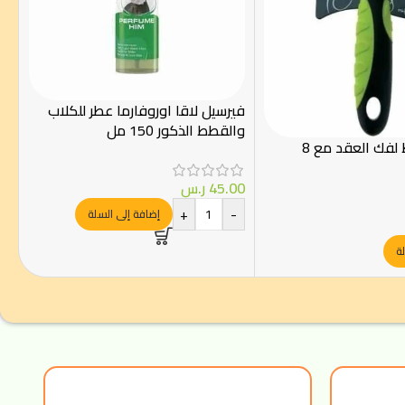
فيرسيل لاقا اوروفارما عطر للكلاب
والقطط الذكور 150 مل
زولكس مشط لفك العقد مع 8
45.00
ر.س
+
-
إضافة إلى السلة
ة