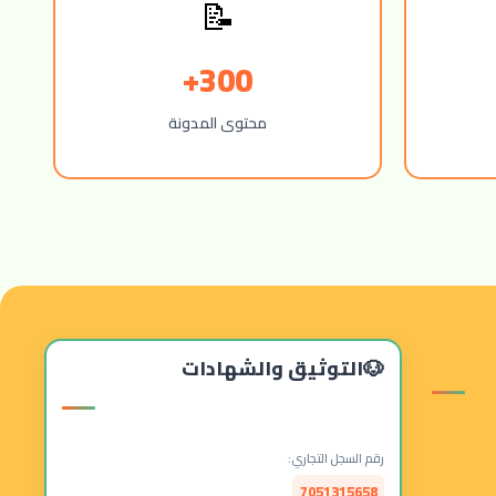
📝
300+
محتوى المدونة
التوثيق والشهادات
رقم السجل التجاري:
7051315658