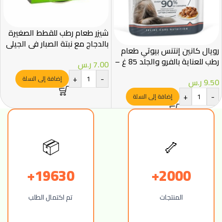
شيزر طعام رطب للقطط الصغيرة
بالدجاج مع نبتة الصبار في الجيلي
رويال كانين إنتنس بيوتي طعام
85غ
رطب للعناية بالفرو والجلد 85 غ –
7.00
ر.س
Royal Canin
+
-
إضافة إلى السلة
9.50
ر.س
+
-
إضافة إلى السلة
🦴
📦
19630+
2000+
المنتجات
تم اكتمال الطلب