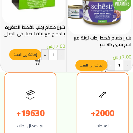
شيزر طعام رطب للقطط الصغيرة
بالدجاج مع نبتة الصبار في الجيلي
شيزر طعام قطط رطب تونة مع
85غ
لحم بقري 85 جم
7.00
ر.س
+
-
إضافة إلى السلة
7.00
ر.س
+
-
إضافة إلى السلة
📦
🦴
19630+
2000+
المنتجات
تم اكتمال الطلب