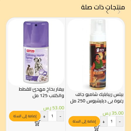
منتجات ذات صلة
بيفار بخاخ مهدئ للقطط
بيتس ريبابليك شامبو جاف
والكلاب 125 مل
بيو
رغوة بي ديليشيوس 250 مل
10 ملل
53.00
ر.س
35.00
ر.س
00
+
-
إضافة إلى السلة
+
-
إضافة إلى السلة
-