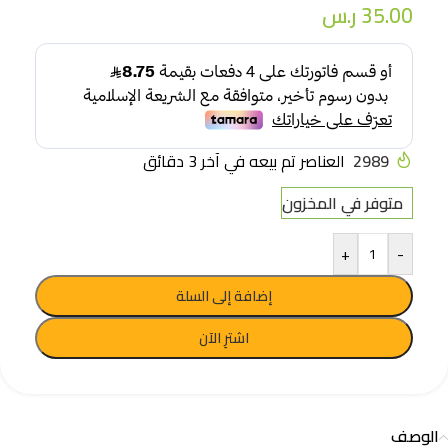
35.00
ر.س
2989
العناصر تم بيعه في آخر 3 دقائق
متوفر في المخزون
+
-
إضافة إلى السلة
اشترِ الآن
الوصف