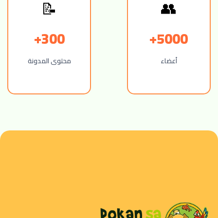
📝
👥
300+
5000+
أعضاء
محتوى المدونة