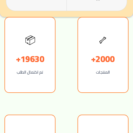
ت
📦
🦴
19630+
2000+
المنتجات
تم اكتمال الطلب