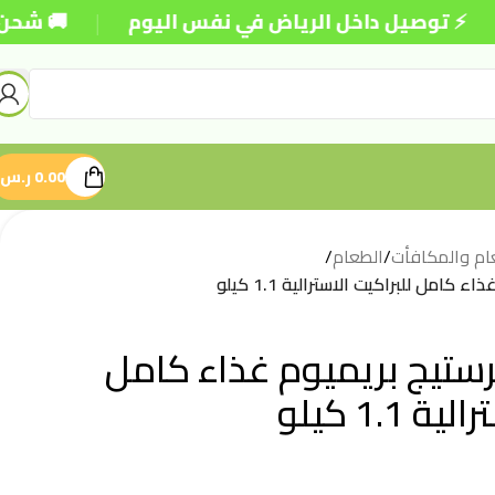
|
صيل داخل الرياض في نفس اليوم
🚚 شحن مجاني للط
0.00
ر.س
ام والمكافأت
/
الطعام
/
كامل للبراكيت الاسترالية 1.1 كيلو
رستيج بريميوم غذاء كامل
1.1 كيلو