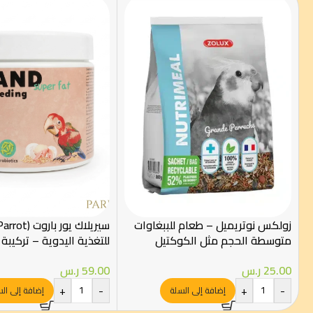
زولكس نوتريميل – طعام للببغاوات
متوسطة الحجم مثل الكوكتيل
للتغذية اليدوية – تركيبة 
والكروان – 800 جم
بالدهون الصحية – 250 جم
25.00
ر.س
59.00
ر.س
+
-
+
-
إضافة إلى السلة
إضافة إلى ال