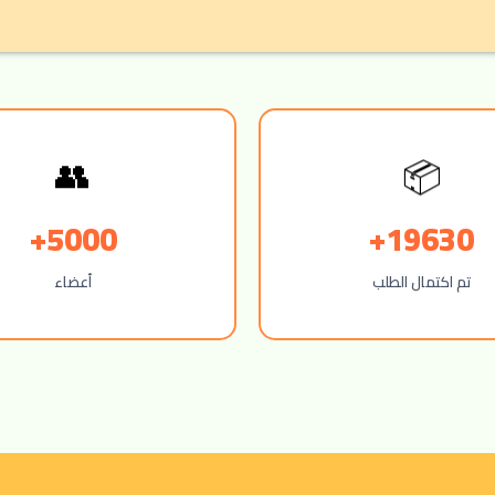
📦
👥
5000+
19630+
تم اكتمال الطلب
أعضاء