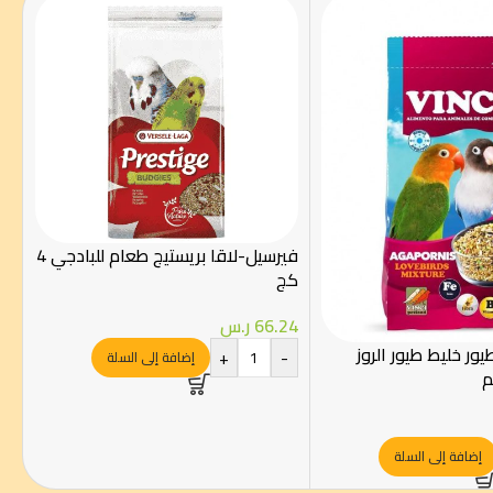
فيرسيل-لاقا بريستيج طعام للبادجي 4
كج
66.24
ر.س
ر خليط طيور الروز
+
-
إضافة إلى السلة
إضافة إلى السلة