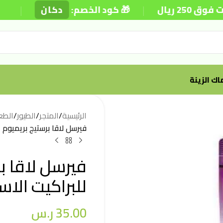
|
|
ليوم
دكان
🎁 كود الخصم:

أسماك ال
افأت
/
الطيور
/
المتجر
/
الرئيسية
مل للبراكيت الاسترالية 1.1 كيلو
وم غذاء كامل
 الاسترالية 1.1 كيلو
ر.س
35.00