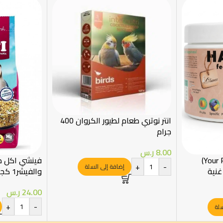
انتر نوتري طعام لطيور الكروان 400
جرام
8.00
ر.س
سيريلاك يور باروت (Your Parrot)
فينشي اكل طيو
+
-
إضافة إلى السلة
غنية
والفيشر1 كجم
24.00
ر.س
+
-
سلة