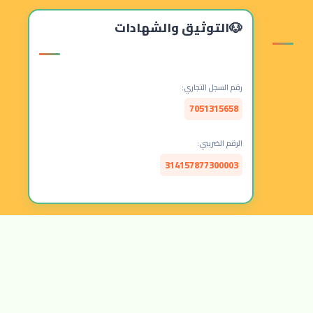
التوثيق والشهادات
رقم السجل التجاري:
7051315658
الرقم الضريبي:
314157877300003