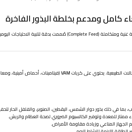
يقدم فيرسيل لاقا بريستيج تركيبة غنية ومتكاملة (lete Feed
الات الطبيعية. يحتوي على كريات
VAM
(فيتامينات، أحماض أمينية، ومعا