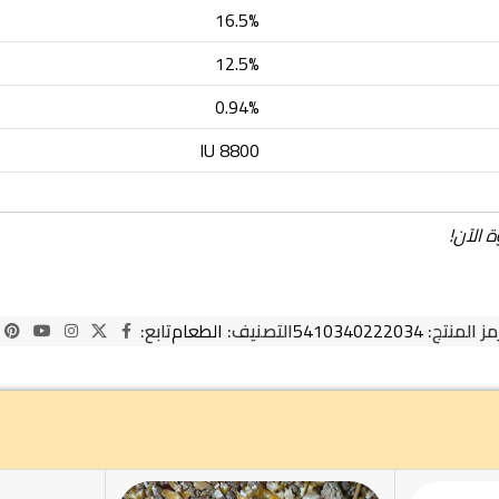
16.5%
12.5%
0.94%
8800 IU
 الآن!
مز المنتج:
5410340222034
التصنيف:
الطعام
تابع: