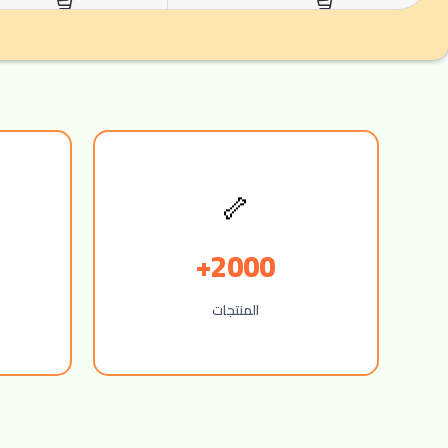
🦴
2000+
المنتجات