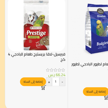
فيرسيل-لاقا بريستيج طعام للبادجي 4
كج
ام لطيور البادجي (طيور
66.24
ر.س
+
-
إضافة إلى السلة
إضافة إلى السلة