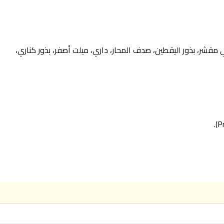
 ميلو، شعير، فول سوداني مقشر، بذور اليقطين، صدف المحار، داري، ميلت أصفر، بذور كناري،