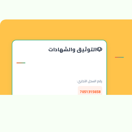
التوثيق والشهادات
رقم السجل التجاري:
7051315658
الرقم الضريبي:
314157877300003