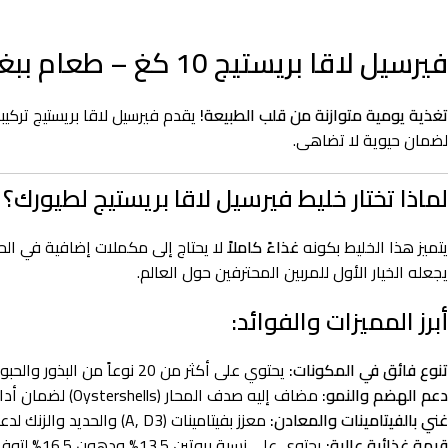
فيرسيل لاقا بريستيج 10 كغ – طعام ببغاء كامل ومدعم بخلطة البذور الفاخرة
تغذية يومية متوازنة من قلب الطبيعة!
لضمان حيوية لا تضاهى.
لماذا تختار خليط فيرسيل لاقا بريستيج لطيورك؟
يتميز هذا الخليط بكونه
غذاءً كاملاً
لا يحتاج إلى مكملات إضافية في الح
يجعله الخيار الأول للمربين المحترفين حول العالم.
أبرز المميزات والفوائد:
تنوع فائق في المكونات:
يحتوي على أكثر من 20 نوعاً من البذور والحبوب، بما في ذلك بذور دوار الشمس، اليقطين، الصنوبر، والفلفل الحار لتحفيز الحواس.
دعم الهضم والنمو:
مضاف إليه صدف المحار (Oystershells) لضمان أداء ممتاز للمعدة وتوفير الكالسيوم الضروري لصحة العظام والريش.
غني بالفيتامينات والمعادن:
معزز بفيتامينات (A, D3) والحديد والزنك لدعم الجهاز المناعي وزيادة مقاومة الأمراض.
قيمة غذائية عالية:
يحتوي على نسبة بروتين 13.5% ودهون 16.5% لتوفير الطاقة اللازمة للنشاط اليومي.