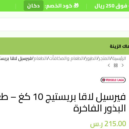
|
|
🎁 كود الخصم:
دكان
⚡ توصي
ك الزينة
الرئيسية
/
المتجر
/
الطيور
/
الطعام والمكافأت
/
الطعام
/
فيرسيل لاقا بريستيج 10 كغ – طعام ببغاء كامل ومدعم بخلطة الب
فيرسيل لاقا 
البذور الفاخرة
215.00
ر.س