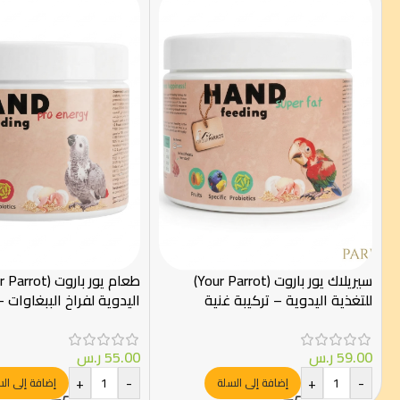
سيريلاك يور باروت (Your Parrot)
للتغذية اليدوية – تركيبة غنية
اليدوية لفراخ الببغاوات –
بالدهون الصحية – 250 جم
عالية الطاقة – 250 جم
59.00
ر.س
55.00
ر.س
+
-
+
-
إضافة إلى السلة
إضافة إلى ال