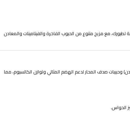
Comp) صُممت بدقة لتلبية الاحتياجات اليومية لطيورك، مع مزيج متنوع من الحبوب الفاخرة والفيتامينات والمعادن
دن) وحبيبات صدف المحار لدعم الهضم المثالي وتوازن الكالسيوم، مما