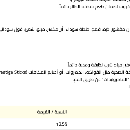
 الشمس (مخططة وبيضاء)، قرطم (العصفر)، كرات VAM، شوفان مقشور، ذرة، قمح، حنطة سوداء، أرز مكسر،
وفير مياه شرب نظيفة وعذبة دائماً.
الماكروليدات” عن طريق الفم.
النسبة / القيمة
13.5%