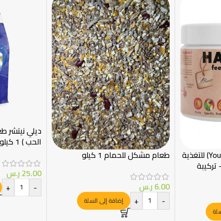
ديلي نيتشر طع
الحب ) 1 كيلو
طعام يور باروت (Your Parrot) للتغذية
طعام مشكل للحمام 1 كيلو
 تركيبة
25.00
ر.س
6.00
ر.س
+
-
+
-
إضافة إلى السلة
سلة