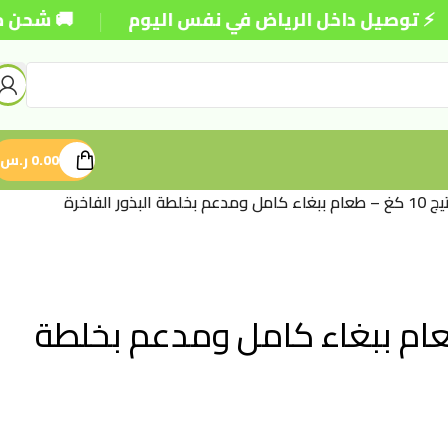
|
ل داخل الرياض في نفس اليوم
🚚 شحن مجاني للطلبا
0.00
ر.س
ذور الفاخرة
بريستيج 10 كغ – طعام ببغاء كامل ومدعم بخلطة