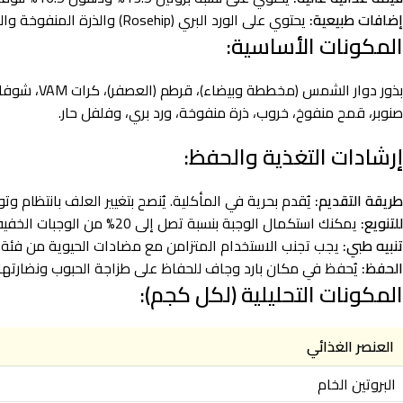
إضافات طبيعية:
يحتوي على الورد البري (Rosehip) والذرة المنفوخة والخروب لضمان طعم يفضله الطائر دائماً.
المكونات الأساسية:
بذور دوار
صنوبر، قمح منفوخ، خروب، ذرة منفوخة، ورد بري، وفلفل حار.
إرشادات التغذية والحفظ:
طريقة التقديم:
يُقدم بحرية في المأكلية. يُنصح بتغيير العلف بانتظام وت
للتنويع:
يمكنك استكمال الوجبة بنسبة تصل إلى 20% من الوجبات الخفيفة الصحية مثل الفواكه، الخضروات، أو أصابع المكافآت (Prestige Sticks).
تنبيه طبي:
يجب تجنب الاستخدام المتزامن مع مضادات الحيوية من فئة “
الحفظ:
يُحفظ في مكان بارد وجاف للحفاظ على طزاجة الحبوب ونضارتها.
المكونات التحليلية (لكل كجم):
العنصر الغذائي
البروتين الخام