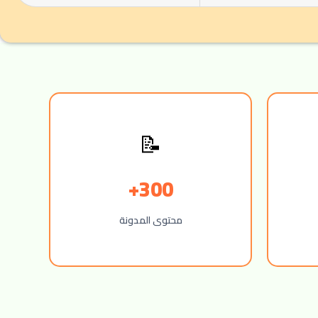
📝
300+
محتوى المدونة