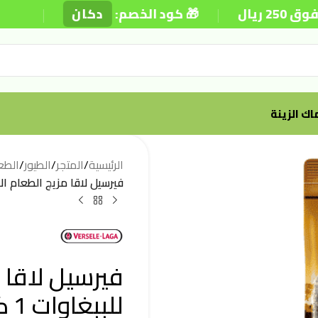
|
|
🎁 كود الخصم:
دكان
⚡ توصي
ك الزينة
الرئيسية
/
المتجر
/
الطيور
/
الطع
فيرسيل لاقا مزيج الطعام الافري
فيرسيل لاقا 
للببغاوات 1 كيلو