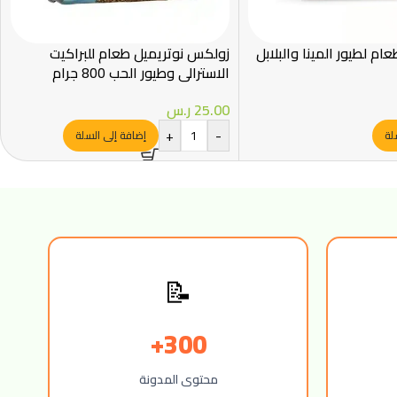
م لطيور المينا والبلابل
زولكس نوتريميل طعام للبراكيت
الاسترالي وطيور الحب 800 جرام
25.00
ر.س
+
-
لة
إضافة إلى السلة
📝
300+
محتوى المدونة