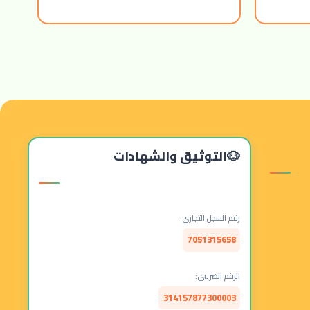
التوثيق والشهادات
رقم السجل التجاري:
7051315658
الرقم الضريبي:
314157877300003