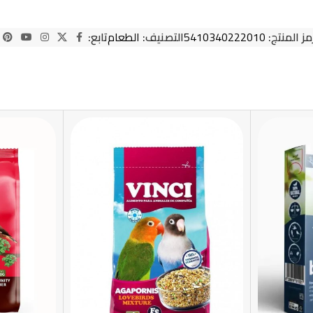
مز المنتج:
5410340222010
التصنيف:
الطعام
تابع: