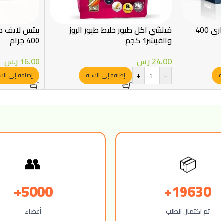
انتر نوتري طعام لطيور الكناري 400
فينشي اكل طيور خليط طيور الروز
بيتس لايف طعا
والفيشر1 كجم
400 جرام
24.00
ر.س
16.00
ر.س
+
-
ة
إضافة إلى السلة
إضافة إلى الس
📦
👥
5000+
19630+
تم اكتمال الطلب
أعضاء