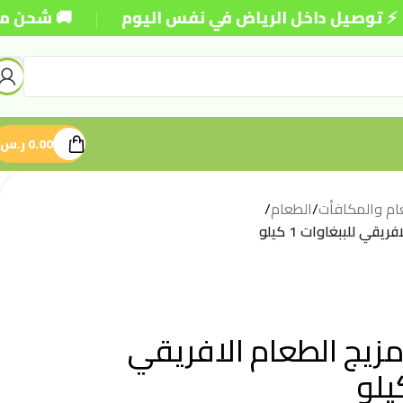
|
ل داخل الرياض في نفس اليوم
🚚 شحن مجاني للطلبا
0.00
ر.س
ام والمكافأت
/
الطعام
/
قي للببغاوات 1 كيلو
مزيج الطعام الافريقي