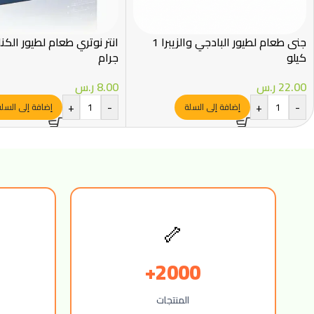
جنى طعام لطيور البادجي والزيبرا 1
كيلو
جرام
22.00
ر.س
8.00
ر.س
+
-
+
-
إضافة إلى السلة
إضافة إلى السل
🦴
2000+
المنتجات