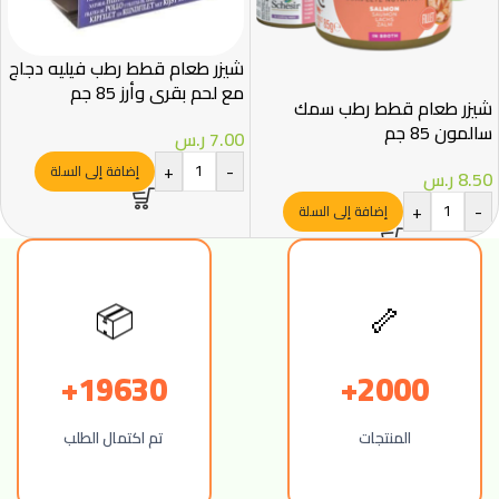
شيزر طعام قطط رطب فيليه دجاج
مع لحم بقري وأرز 85 جم
شيزر طعام قطط رطب سمك
سالمون 85 جم
7.00
ر.س
+
-
إضافة إلى السلة
8.50
ر.س
+
-
إضافة إلى السلة
📦
🦴
19630+
2000+
المنتجات
تم اكتمال الطلب