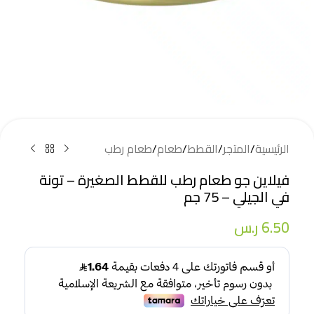
الرئيسية
/
المتجر
/
القطط
/
طعام
/
طعام رطب
فيلاين جو طعام رطب للقطط الصغيرة – تونة
في الجيلي – 75 جم
6.50
ر.س