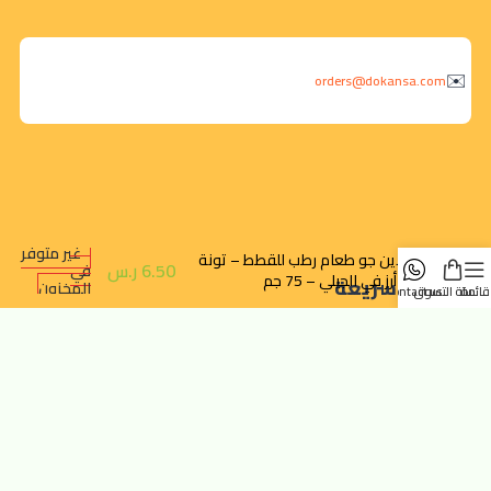
orders@dokansa.com
غير متوفر
فيلاين جو طعام رطب للقطط – تونة
6.50
ر.س
في
مع أرز في الجيلي – 75 جم
روابط سريعة
المخزون
قائمة
سلة التسوق
contact us
تتبع الطلب