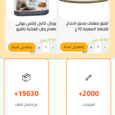
ابلاوز معلبات صدور الدجاج
رويال كانين إنتنس بيوتي
روي
للقطط الصغيرة 70غ
طعام رطب للعناية بالفرو
والجلد 85 غ – Royal Canin
غرام – 
8.00
ر.س
9.50
ر.س
.50
+
-
-
+
-
إضافة إلى السلة
إضافة إلى السلة
📦
🦴
19630+
2000+
المنتجات
تم اكتمال الطلب