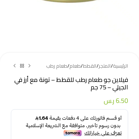
الرئيسية
/
المتجر
/
القطط
/
طعام
/
طعام رطب
فيلاين جو طعام رطب للقطط – تونة مع أرز في
الجيلي – 75 جم
6.50
ر.س