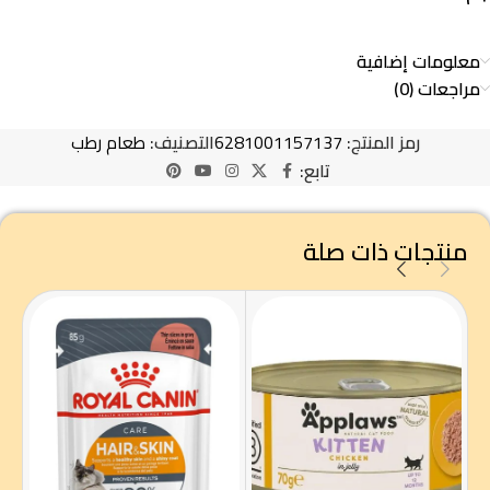
معلومات إضافية
مراجعات (0)
رمز المنتج:
6281001157137
التصنيف:
طعام رطب
تابع:
منتجات ذات صلة