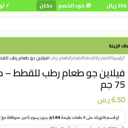
|
|
🎁 كود الخصم:
دكان
⚡ توصيل د
ك الزينة
الرئيسية
/
المتجر
/
القطط
/
طعام
/
طعام رطب
/
فيلاين جو طعام رطب للقطط 
فيلاين جو طعام رطب للقطط – د
75 جم
6.50
ر.س