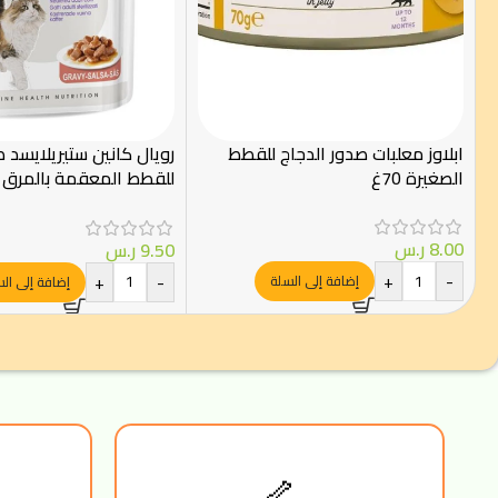
ابلاوز معلبات صدور الدجاج للقطط
رويال كانين ستيريلايسد 
الصغيرة 70غ
Royal Canin
8.00
ر.س
9.50
ر.س
+
-
+
-
إضافة إلى السلة
إضافة إلى ال
🦴