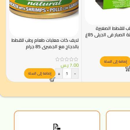
ب للقطط الصغيرة
 الصبار في الجيلي 85غ
لايف كات معلبات طعام رطب للقطط
بالدجاج مع الجمبري 85 جرام
إضافة إلى السلة
7.00
ر.س
+
-
إضافة إلى السلة
📝