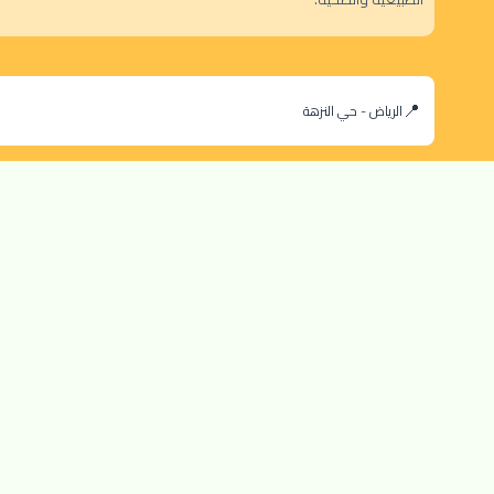
الرياض - حي النزهة
orders@dokansa.com
© 2025 جميع حقوق النشر محفوظة لمتجر دكان السعودية |
تطوير بن سالم