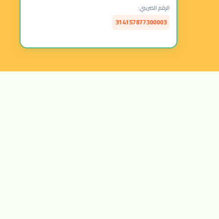
الرقم الضريبي:
314157877300003