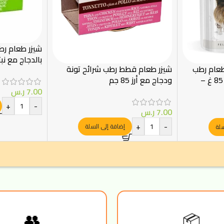
شيزر طعام رط
بالدجاج مع نبتة
طعام رطب
شيزر طعام قطط رطب شرائح تونة
للقطط المعقمة بالمرق 85 غ –
ودجاج مع أرز 85 جم
7.00
ر.س
+
-
7.00
ر.س
+
-
إضافة إلى السلة
سلة
📦
👥