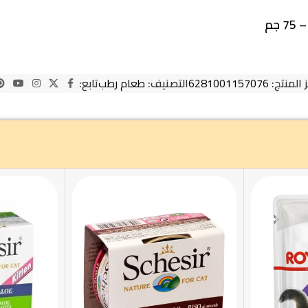
جم
 المنتج:
6281001157076
التصنيف:
طعام رطب
تابع: