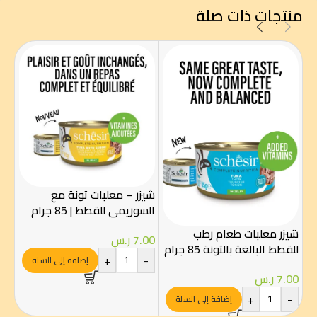
منتجات ذات صلة
كت
شيزر – معلبات تونة مع
سمك
السوريمي للقطط | 85 جرام
.50
شيزر معلبات طعام رطب
7.00
ر.س
-
للقطط البالغة بالتونة 85 جرام
+
-
إضافة إلى السلة
7.00
ر.س
+
-
إضافة إلى السلة