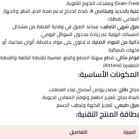
(Grain-Free) ومنتجات اللحوم الثانوية.
غنية بالحديد وفيتامين A:
كبدة الدجاج تدعم صحة الدم، النظر، والجهاز
المناعي لقطتك.
مرق شهي للترطيب:
يساعد المرق في وقاية القطط من مشاكل
المسالك البولية عبر زيادة مدخول السوائل اليومي.
خالية من المواد الضارة:
لا تحتوي على مواد حافظة، ألوان صناعية، أو
نكهات كيميائية.
قوام مثالي:
قطع سهلة المضغ والبلع، مناسبة للقطط البالغة والقطط
الصغيرة (Kittens).
المكونات الأساسية:
دجاج طازج:
مصدر بروتين أساسي لبناء العضلات.
كبدة دجاج:
لتعزيز الطعم وتوفير المعادن الحيوية.
مرق طبيعي:
لتعزيز النكهة وترطيب الجسم.
بطاقة المنتج التقنية:
الميزة
التفاصيل