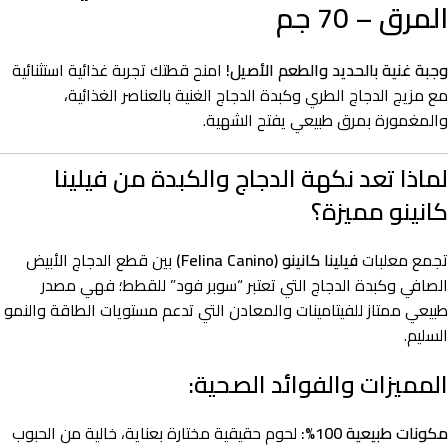
المرق – 70 جم
وجبة غنية بالحديد والطعم الأصيل!
امنح قطتك تجربة غذائية استثنائية
مع مزيج الدجاج الطري وكبدة الدجاج الغنية بالعناصر الغذائية،
والمغمورة بمرق طبيعي يفتح الشهية.
لماذا تعد نكهة الدجاج والكبدة من فيلينا
كانينو مميزة؟
تجمع معلبات
فيلينا كانينو (Felina Canino)
بين قطع الدجاج الأبيض
الصافي وكبدة الدجاج التي تعتبر “سوبر فود” للقطط؛ فهي مصدر
طبيعي ممتاز للفيتامينات والمعادن التي تدعم مستويات الطاقة والنمو
السليم.
المميزات والفوائد الصحية:
مكونات طبيعية 100%:
لحوم حقيقية مختارة بعناية، خالية من الحبوب