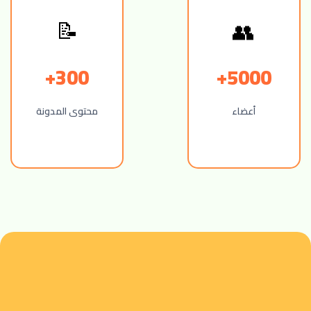
📝
👥
300+
5000+
أعضاء
محتوى المدونة