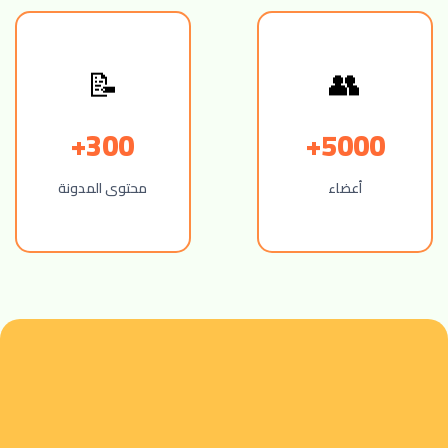
📝
👥
300+
5000+
أعضاء
محتوى المدونة