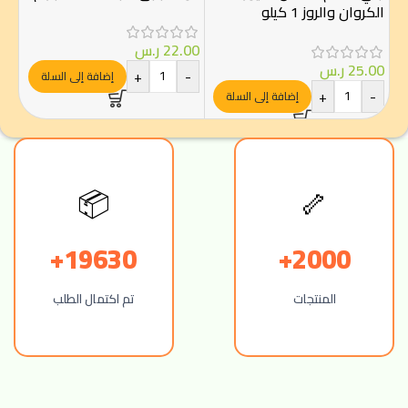
الكروان والروز 1 كيلو
للب
مثل
22.00
ر.س
800 
25.00
ر.س
00
+
-
إضافة إلى السلة
+
-
-
إضافة إلى السلة
📦
🦴
19630+
2000+
المنتجات
تم اكتمال الطلب