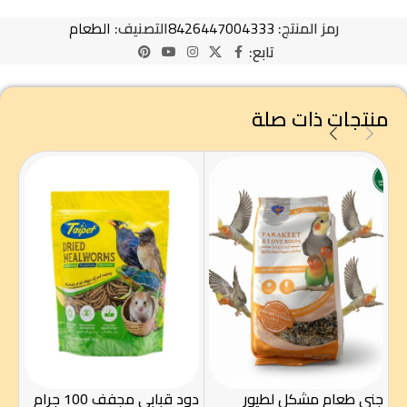
رمز المنتج:
8426447004333
التصنيف:
الطعام
تابع:
منتجات ذات صلة
جني طعام مشكل لطيور
دود قبابي مجفف 100 جرام
زول