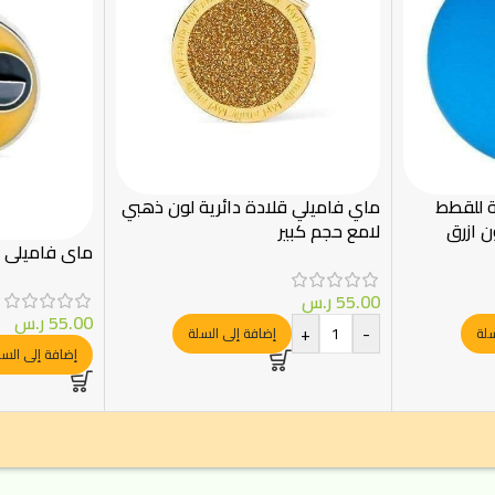
ة للقطط
ماي فاميلي قلادة دائرية لون ذهبي
ن ازرق
لامع حجم كبير
ماي فاميلي 
55.00
ر.س
55.00
ر.س
+
-
سلة
إضافة إلى السلة
إضافة إلى السل