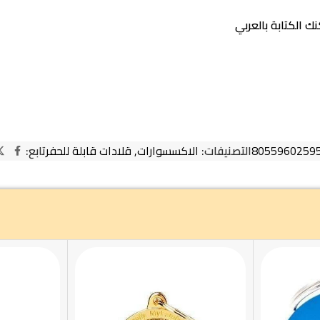
ك الكتابة بالعربي
8055960259
التصنيفات:
الاكسسوارات
,
قلادات قابلة للحفر
تابع: