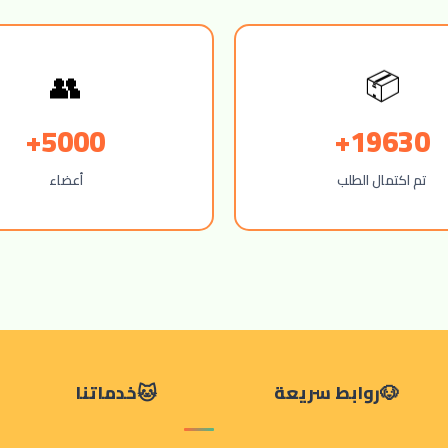
👥
📦
5000+
19630+
تم اكتمال الطلب
أعضاء
روابط سريعة
خدماتنا