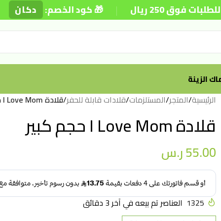
|
|
 250 ريال
🎁 كود الخصم:
دكان
ك الزينة
الرئيسية
/
المتجر
/
المستلزمات
/
قلادات قابلة للحفر
/
قلادة I Love Mom حجم كبير
قلادة I Love Mom حجم كبير
55.00
ر.س
1325
العناصر تم بيعه في آخر 3 دقائق