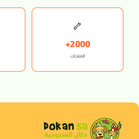
🦴
2000+
المنتجات