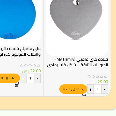
ماي فاميلي قلادة دائري
والكلاب المونيوم كبير لو
قلادة ماي فاميلي (My Family)
للحيوانات الأليفة – شكل قلب رمادي
– مقاس كبير
22.00
ر.س
+
-
إضافة إلى ال
29.00
ر.س
+
-
إضافة إلى السلة