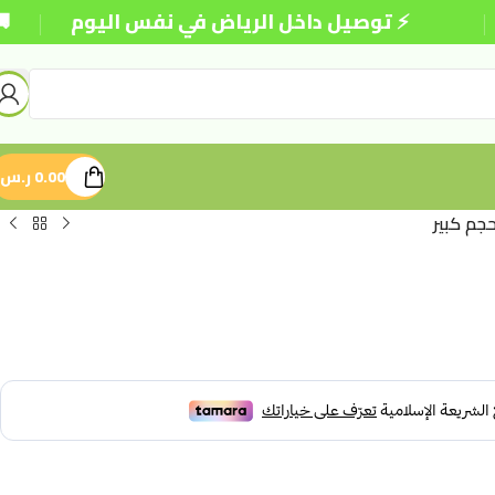
|
⚡ توصيل داخل الرياض في نفس اليوم
🚚 شحن م
0.00
ر.س