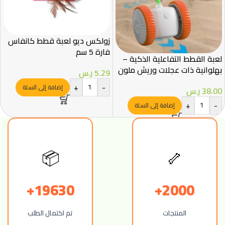
زولكس ديو لعبة قطط كانفاس
فارة 5 سم
لعبة القطط التفاعلية الذكية –
بهلوانية ذات عجلات وريش ملون
5.29
ر.س
+
-
إضافة إلى السلة
38.00
ر.س
+
-
إضافة إلى السلة
📦
🦴
19630+
2000+
المنتجات
تم اكتمال الطلب