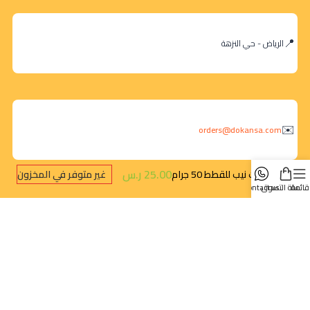
الرياض - حي النزهة
orders@dokansa.com
25.00
ر.س
كات نيب للقطط 50 جرام
غير متوفر في المخزون
قائمة
سلة التسوق
contact us
روابط سريعة