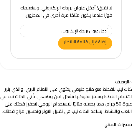
لا تقلق! أدخل عنوان بريدك الإلكتروني، وسنعلمك
فورًا عندما يكون متاحًا مرة أخرى في المخزون.
إضافة إلى قائمة الانتظار
الوصف
كات نيب للقطط هو منتج طبيعي يحتوي على النعناع البري، والذي يثير
اهتمام القطط ويحفز سلوكها بشكل آمن وطبيعي. يأتي الكات نيب في
عبوة 50 جرام، مما يجعله مثاليًا للاستخدام اليومي لتحفيز قطتك على
اللعب والنشاط. يساعد الكات نيب في تقليل التوتر وتحسين مزاج قطتك.
مميزات المنتج: