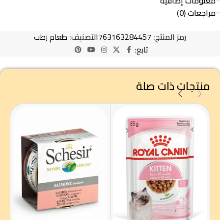
معلومات إضافية
مراجعات (0)
رمز المنتج:
763163284457
التصنيف:
طعام رطب
تابع:
منتجات ذات صلة