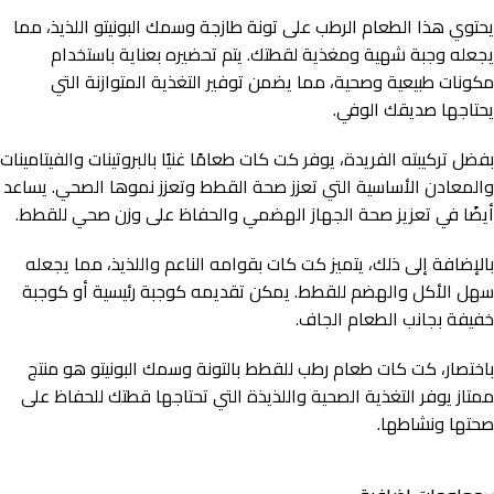
يحتوي هذا الطعام الرطب على تونة طازجة وسمك البونيتو اللذيذ، مما
يجعله وجبة شهية ومغذية لقطتك. يتم تحضيره بعناية باستخدام
مكونات طبيعية وصحية، مما يضمن توفير التغذية المتوازنة التي
يحتاجها صديقك الوفي.
بفضل تركيبته الفريدة، يوفر كت كات طعامًا غنيًا بالبروتينات والفيتامينات
والمعادن الأساسية التي تعزز صحة القطط وتعزز نموها الصحي. يساعد
أيضًا في تعزيز صحة الجهاز الهضمي والحفاظ على وزن صحي للقطط.
بالإضافة إلى ذلك، يتميز كت كات بقوامه الناعم واللذيذ، مما يجعله
سهل الأكل والهضم للقطط. يمكن تقديمه كوجبة رئيسية أو كوجبة
خفيفة بجانب الطعام الجاف.
باختصار، كت كات طعام رطب للقطط بالتونة وسمك البونيتو هو منتج
ممتاز يوفر التغذية الصحية واللذيذة التي تحتاجها قطتك للحفاظ على
صحتها ونشاطها.