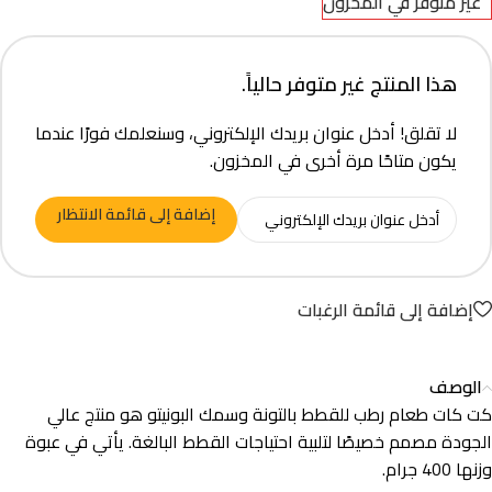
غير متوفر في المخزون
هذا المنتج غير متوفر حالياً.
لا تقلق! أدخل عنوان بريدك الإلكتروني، وسنعلمك فورًا عندما
يكون متاحًا مرة أخرى في المخزون.
إضافة إلى قائمة الانتظار
إضافة إلى قائمة الرغبات
الوصف
كت كات طعام رطب للقطط بالتونة وسمك البونيتو هو منتج عالي
الجودة مصمم خصيصًا لتلبية احتياجات القطط البالغة. يأتي في عبوة
وزنها 400 جرام.