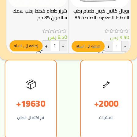
رويال كانين كيتن طعام رطب
شيزر طعام قطط رطب سمك
شيز
للقطط الصغيرة بالصلصة 85
سالمون 85 جم
للقط
غرام – Royal Canin
8.50
ر.س
.00
9.50
ر.س
-
+
-
+
-
إضافة إلى السلة
إضافة إلى السلة
📦
🦴
19630+
2000+
المنتجات
تم اكتمال الطلب