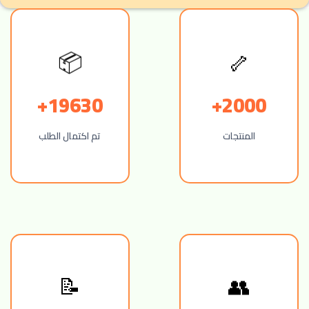
📦
🦴
19630+
2000+
المنتجات
تم اكتمال الطلب
📝
👥