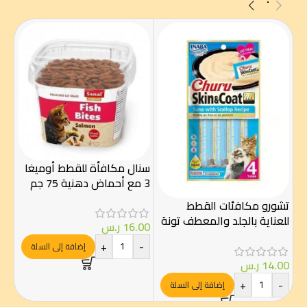
سنال مكافأة للقطط أوميغا
3 مع أحماض دهنية 75 جم
تشورو مكافئات القطط
سنا
للعناية بالجلد والمعطف تونة
من 
16.00
ر.س
مع سكالوب 4×14جرام
الضأ
+
-
إضافة إلى السلة
14.00
ر.س
.00
-
+
-
إضافة إلى السلة