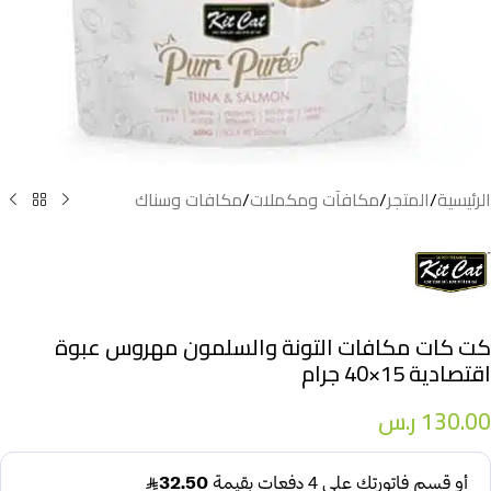
الرئيسية
/
المتجر
/
مكافآت ومكملات
/
مكافات وسناك
كت كات مكافات التونة والسلمون مهروس عبوة
اقتصادية 15×40 جرام
130.00
ر.س