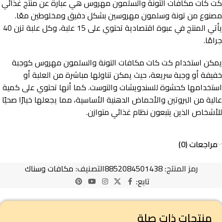
كت كات مكافات التونة والسلمون مهروس هي عبارة عن منتج غذائي
مصنوع من تونة وسلمون مهروسين بشكل دقيق ومخلوطين معًا.
يأتي المنتج في عبوة اقتصادية تحتوي على 15 علبة، وكل علبة تزن 40
جرامًا.
يمكن استخدام كت كات مكافات التونة والسلمون مهروس كوجبة
خفيفة أو وجبة سريعة، حيث يمكن تناولها مباشرة من العلبة أو
استخدامها كحشوة للسندويشات والتوست. كما أنها تحتوي على كمية
عالية من البروتين والأحماض الدهنية الأساسية، مما يجعلها خيارًا صحيًا
للأشخاص الذين يتبعون نظام غذائي متوازن.
مراجعات (0)
رمز المنتج:
8852084501438
التصنيف:
مكافات وسناك
تابع:
منتجات ذات صلة