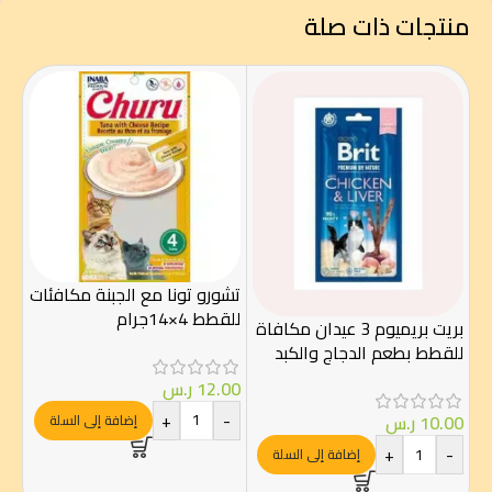
منتجات ذات صلة
تشورو تونا مع الجبنة مكافئات
للقطط 4×14جرام
بريت بريميوم 3 عيدان مكافاة
للقطط بطعم الدجاج والكبد
تشو
للع
12.00
ر.س
مع س
+
-
10.00
ر.س
إضافة إلى السلة
+
-
إضافة إلى السلة
00
-