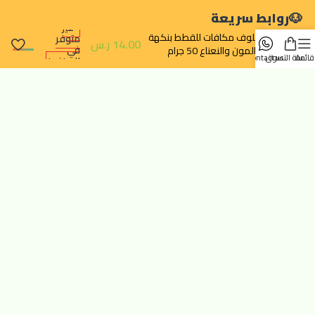
روابط سريعة
غير
كرنيلوف مكافات للقطط بنكهة
متوفر
14.00
ر.س
في
السالمون والنعناع 50 جرام
قائمة
سلة التسوق
contact us
المخزون
تتبع الطلب
سياسة الخصوصية
سياسة الإرجاع والالغاء