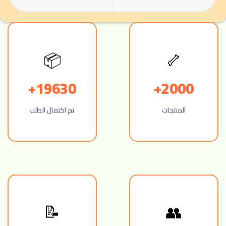
🦴
📦
19630+
2000+
المنتجات
تم اكتمال الطلب
👥
📝