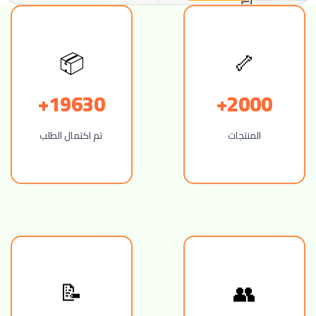
🦴
📦
19630+
2000+
المنتجات
تم اكتمال الطلب
👥
📝