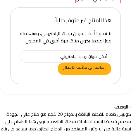
هذا المنتج غير متوفر حالياً.
لا تقلق! أدخل عنوان بريدك الإلكتروني، وسنعلمك
فورًا عندما يكون متاحًا مرة أخرى في المخزون.
إضافة إلى قائمة الانتظار
الوصف
كوبرس طعام للقطط البالغة بالدجاج 20 كجم هو منتج عالي الجودة
مصمم خصيصًا لتلبية احتياجات قطتك البالغة. يحتوي هذا الطعام على
نسبة عالية من البروتين المستمد من الدجاج الطازج، مما يساعد في بناء