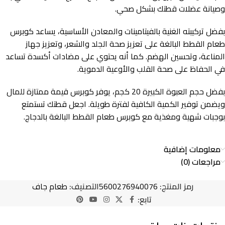
وصيانة عضلات قطتك بشكل صحي.
بفضل تركيبته الغنية بالفيتامينات والمعادن الأساسية، يساعد كوبرس
طعام القطط البالغة على تعزيز صحة الجلد والشعر، وتعزيز جهاز
المناعة، وتحسين الهضم. كما أنه يحتوي على مضادات أكسدة تساعد
في الحفاظ على صحة القلب والأوعية الدموية.
بفضل حجم العبوة الكبيرة 20 كجم، يوفر كوبرس قيمة ممتازة للمال
ويضمن توفير الكمية الكافية لفترة طويلة. اجعل قطتك تستمتع
بوجبات شهية ومغذية مع كوبرس طعام القطط البالغة بالدجاج.
معلومات إضافية
مراجعات (0)
رمز المنتج:
5600276940076
التصنيف:
طعام جاف
تابع: