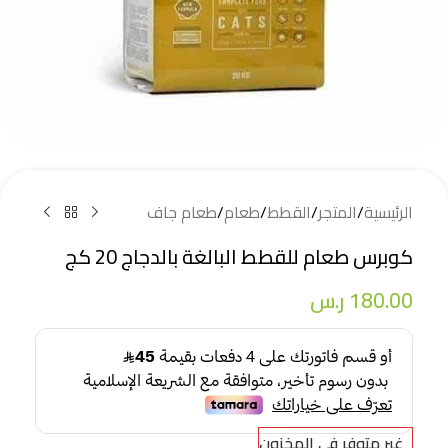
الرئيسية
/
المتجر
/
القطط
/
طعام
/
طعام جاف
كوبرس طعام للقطط البالغة بالدجاج 20 كج
180.00
ر.س
غير متوفر في المخزون