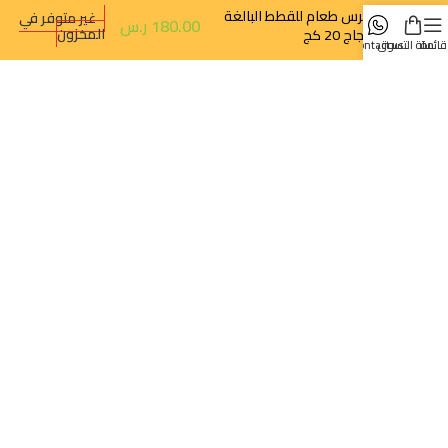
كوبرس طعام للقطط البالغة
غير متوفر في
180.00
ر.س
المخزون
بالدجاج 20 كج
قائمة
سلة التسوق
contact us
روابط سريعة
تتبع الطلب
سياسة الخصوصية
سياسة الإرجاع والالغاء