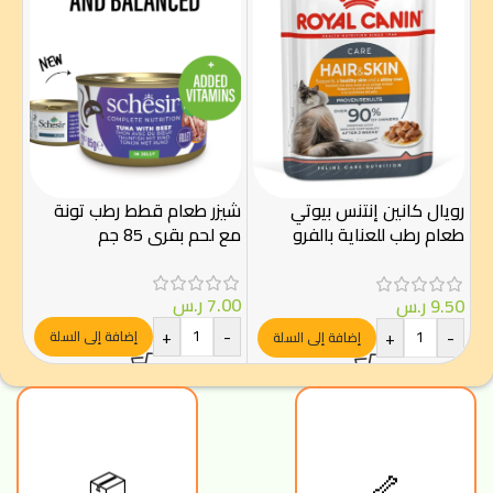
رويال كانين إنتنس بيوتي
شيزر طعام قطط رطب تونة
شي
طعام رطب للعناية بالفرو
مع لحم بقري 85 جم
سالم
والجلد 85 غ – Royal Canin
7.00
ر.س
.50
9.50
ر.س
-
+
-
+
-
إضافة إلى السلة
إضافة إلى السلة
🦴
📦