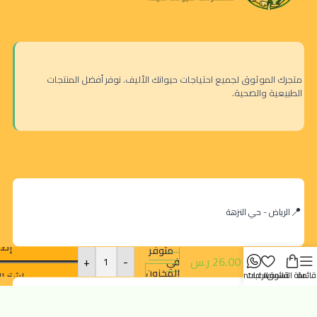
متجرك الموثوق لجميع احتياجات حيوانك الأليف. نوفر أفضل المنتجات
الطبيعية والصحية.
كيت
كات
شوربة
الرياض - حي النزهة
سلمون
–
إضا
طعام
متوفر
26.00
ر.س
-
+
رطب
في
المخزون
للقطط
اشترِ ا
قائمة
سلة التسوق
قائمة الرغبات
contact us
(5 + 1
ظرف
orders@dokansa.com
مجانًا)