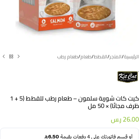
الرئيسية
/
المتجر
/
القطط
/
طعام
/
طعام رطب
كيت كات شوربة سلمون – طعام رطب للقطط (5 + 1
ظرف مجانًا) × 50 مل
26.00
ر.س