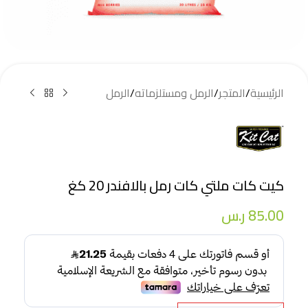
الرئيسية
/
المتجر
/
الرمل ومستلزماته
/
الرمل
كيت كات ملتي كات رمل بالافندر 20 كغ
85.00
ر.س