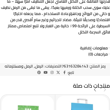
قدرتها الفائقة على التكتل القاسي تجعل التنظيف أمرًا سهلاً – ما
عليك سوى سحب الكتلة ورميها بعيدًا. يبقى ما تبقى من الرمل نظيف
و خالي من الروائح وجاهزلإعادة الاستخدام ، مما يجعله اختيارًا
اقتصاديًا وصديقًا للبيئة. مضاد للجراثيم وغير سام أقصى قدر من
السيطرة على الرائحة 99٪ خالية من الغبار ولا تتبع امتصاص ممتاز
فائق السرعة التكتل
معلومات إضافية
مراجعات (0)
رمز المنتج:
763163284143
التصنيفات:
الرمل
,
الرمل ومستلزماته
تابع:
منتجات ذات صلة