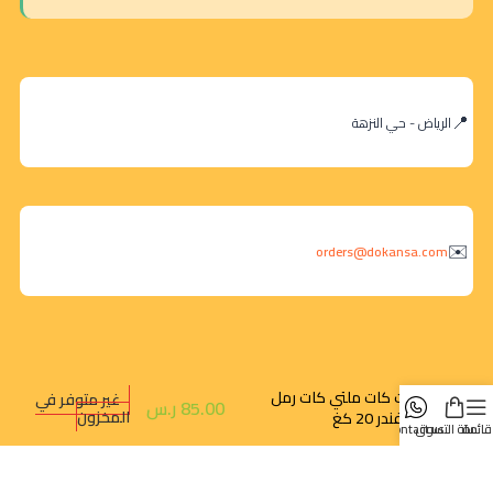
الرياض - حي النزهة
orders@dokansa.com
كيت كات ملتي كات رمل
غير متوفر في
85.00
ر.س
المخزون
بالافندر 20 كغ
قائمة
سلة التسوق
contact us
روابط سريعة