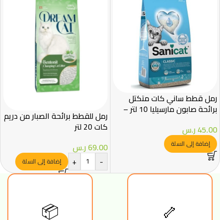
رمل قطط ساني كات متكتل
برائحة صابون مارسيليا 10 لتر –
رمل للقطط برائحة الصبار من دريم
قوة امتصاص فائقة
كات 20 لتر
45.00
ر.س
إضافة إلى السلة
69.00
ر.س
+
-
إضافة إلى السلة
📦
🦴