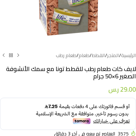
الرئيسية
/
المتجر
/
القطط
/
طعام
/
طعام رطب
لايف كات طعام رطب للقطط تونا مع سمك الأنشوفة
الصغير 6×50 جرام
29.00
ر.س
3575
العناصر تم بيعه في آخر 3 دقائق