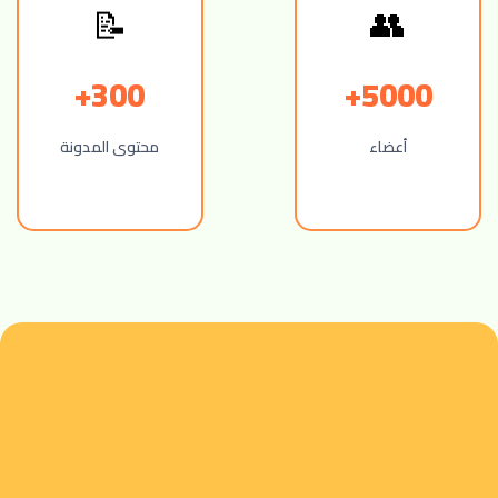
👥
📝
300+
5000+
أعضاء
محتوى المدونة