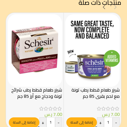
منتجات ذات صلة
كت
بالت
شيزر طعام قطط رطب تونة
شيزر طعام قطط رطب شرائح
.50
مع لحم بقري 85 جم
تونة ودجاج مع أرز 85 جم
-
7.00
ر.س
7.00
ر.س
+
-
+
-
إضافة إلى السلة
إضافة إلى السلة