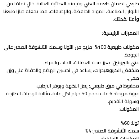
طبيعي لضمان طعمه الغني وقيمته الغذائية العالية. خالٍ تمامًا من
الألوان الصناعية، المواد الحافظة، والإضافات، مما يجعله خيارًا طبيعيًا
وآمنًا لقطتك.
المميزات الرئيسية:
مكونات طبيعية 100%:
مزيج من التونا وسمك الأنشوفة الصغير عالي
الجودة.
غني بالبروتين:
يعزز صحة العضلات، الجلد، والفراء.
منخفض الكربوهيدرات:
يساعد في تحسين الهضم والحفاظ على وزن
صحي.
محفوظ في مرق طبيعي:
يعزز النكهة ويوفر الترطيب.
عبوة مريحة:
6 علب بحجم 50 جرام لكل علبة، مثالية للوجبات الطازجة
وسهلة التقديم.
المكونات:
تونا: 60%
سمك الأنشوفة الصغير: 4%
المكونات التحليلية: