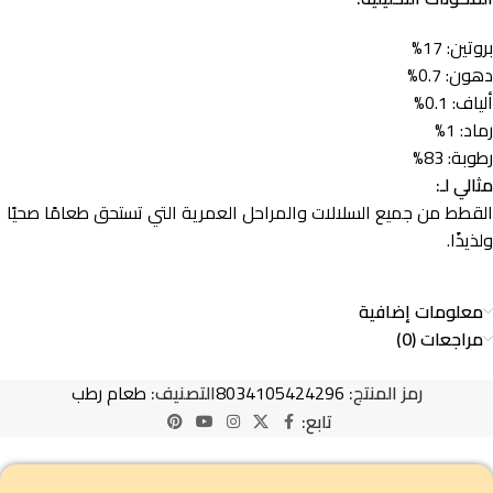
بروتين: 17%
دهون: 0.7%
ألياف: 0.1%
رماد: 1%
رطوبة: 83%
مثالي لـ:
القطط من جميع السلالات والمراحل العمرية التي تستحق طعامًا صحيًا
ولذيذًا.
معلومات إضافية
مراجعات (0)
رمز المنتج:
8034105424296
التصنيف:
طعام رطب
تابع: