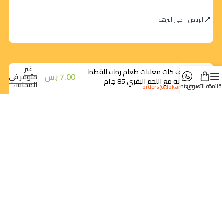
الرياض - حي النزهة
غير
لايف كات معلبات طعام رطب للقطط
7.00
ر.س
متوفر في
التونة مع اللحم البقري 85 جرام
المخزون
orders@dokansa.com
قائمة
سلة التسوق
contact us
روابط سريعة