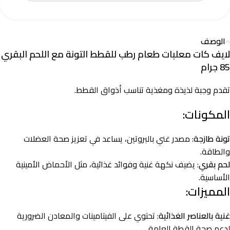
الوصف
لايف كات معلبات طعام رطب للقطط التونة مع اللحم البقري
85 جرام
تقدم وجبة لذيذة ومغذية تناسب أذواق القطط.
المكونات:
تونة طازجة
: مصدر غني بالبروتين، يساعد في تعزيز صحة العضلات
والطاقة.
لحم بقري
: يضيف نكهة غنية وفوائد غذائية، مثل الأحماض الأمينية
الأساسية.
المميزات:
غنية بالعناصر الغذائية
: تحتوي على الفيتامينات والمعادن الضرورية
لدعم صحة القطة العامة.