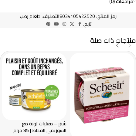
مراجعات (0)
رمز المنتج:
8034105422520
التصنيف:
طعام رطب
تابع:
منتجات ذات صلة
شيزر – معلبات تونة مع
السوريمي للقطط | 85 جرام