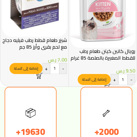
شيزر طعام قطط رطب فيليه دجاج
مع لحم بقري وأرز 85 جم
رويال كانين كيتن طعام رطب
للقطط الصغيرة بالصلصة 85 غرام
7.00
ر.س
– Royal Canin
+
-
إضافة إلى السلة
9.50
ر.س
+
-
إضافة إلى السلة
🦴
📦
19630+
2000+