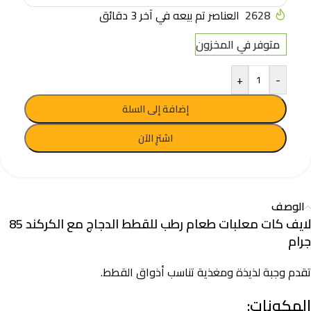
2628
العناصر تم بيعه في آخر 3 دقائق
متوفر في المخزون
+
-
إضافة إلى السلة
اشترِ الآن
الوصف
لايف كات معلبات طعام رطب للقطط الدجاج مع الكركند 85
جرام
تقدم وجبة لذيذة ومغذية تناسب أذواق القطط.
المكونات: