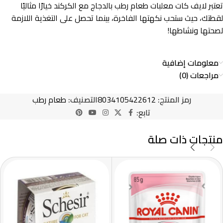
تعتبر لايف كات معلبات طعام رطب بالدجاج مع الكركند خيارًا مثاليًا
لقطتك، حيث ستحب نكهتها الفاخرة، بينما تحصل على التغذية اللازمة
لصحتها ونشاطها!
معلومات إضافية
مراجعات (0)
رمز المنتج:
8034105422612
التصنيف:
طعام رطب
تابع:
منتجات ذات صلة