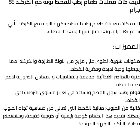
لايف كات معلبات طعام رطب للقطط تونة مع الكركند 85
جرام
لايف كات معلبات طعام رطب للقطط بنكهة التونة مع الكركند تأتي
بحجم 85 جرام، وتعد خيارًا شهيًا ومغذيًا لقطتك.
المميزات:
مكونات شهية
: تحتوي على مزيج من التونة الطازجة والكركند، مما
يجعلها وجبة لذيذة ومغرية للقطط.
غنية بالعناصر الغذائية
: مدعمة بالفيتامينات والمعادن الضرورية لدعم
صحة القطة.
قوام رطب
: سهل الهضم ويساعد في تعزيز مستوى الترطيب لدى
القطط.
خالية من الحبوب
: مثالية للقطط التي تعاني من حساسية تجاه الحبوب.
يمكنك تقديم هذا الطعام كوجبة رئيسية أو كوجبة خفيفة، وستستمتع
قطتك بالتأكيد بالنكهة الفريدة!