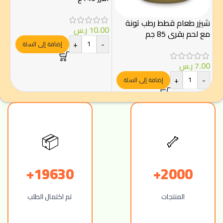
شيزر طعام قطط رطب تونة
10.00
ر.س
.50
مع لحم بقري 85 جم
-
+
-
إضافة إلى السلة
7.00
ر.س
+
-
إضافة إلى السلة
📦
🦴
19630+
2000+
المنتجات
تم اكتمال الطلب