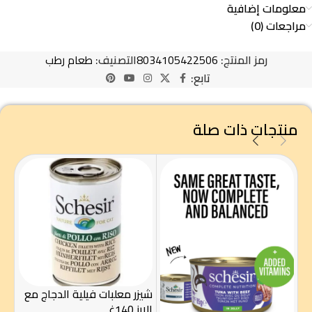
معلومات إضافية
مراجعات (0)
رمز المنتج:
8034105422506
التصنيف:
طعام رطب
تابع:
منتجات ذات صلة
شيزر معلبات فيلية الدجاج مع
كت
الارز 140غ
سمك