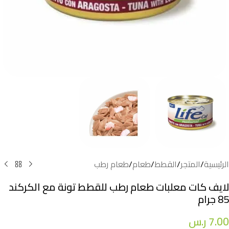
الرئيسية
/
المتجر
/
القطط
/
طعام
/
طعام رطب
لايف كات معلبات طعام رطب للقطط تونة مع الكركند
85 جرام
7.00
ر.س