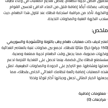
لتحقيق أفضل تجربة للطعام، يُفضل تقديم المعلبات في وعاء نظيف
وجاف. يمكنك أيضًا إضافة قليل من الماء الدافئ لتحسين القوام
والنكهة. تأكد من مراقبة استجابة قطتك عند تناول هذا الطعام، حيث
ستحب النكهة الغنية والمكونات اللذيذة.
ملخص:
تعتبر
لايف كات معلبات طعام رطب بالتونة والأنشوجة والسوريمي
(150 جرام)
خيارًا مثاليًا لقطتك. تجمع بين مكونات غنية بالعناصر الغذائية
ونكهات محبوبة، مما يجعل وقت الطعام تجربة ممتعة وصحية.
ستستمتع قطتك بكل قضمة، بينما تحصل على التغذية اللازمة لدعم
صحتها ونشاطها. مع التركيز على الجودة والمكونات الطبيعية، تمثل
هذه المعلبات إضافة رائعة لنظامك الغذائي الخاص بقطتك، مما
يجعلها الخيار المثالي لجعل وجباتها أكثر تنوعًا ولذة!
معلومات إضافية
مراجعات (0)