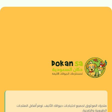
متجرك الموثوق لجميع احتياجات حيوانك الأليف. نوفر أفضل المنتجات
الطبيعية والصحية.