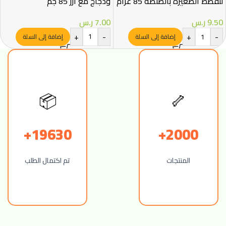
للقطط الصغيرة بالصلصة 85 غرام
ودجاج مع أرز 85 جم
– Royal Canin
7.00
ر.س
9.50
ر.س
+
-
+
-
إضافة إلى السلة
إضافة إلى السلة
🦴
📦
19630+
2000+
المنتجات
تم اكتمال الطلب