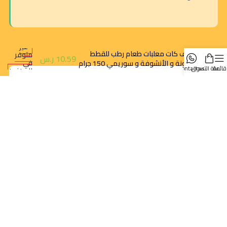
غير
لايف كات معلبات طعام رطب للقطط
متوفر
10.59
ر.س
في
بالتونة و الأنشوفة و سوريمي 150 جرام
قائمة
سلة التسوق
contact us
المخزون
الرياض - حي النزهة
orders@dokansa.com