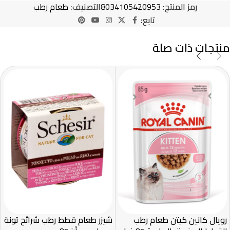
رمز المنتج:
8034105420953
التصنيف:
طعام رطب
تابع:
منتجات ذات صلة
رويال كانين كيتن طعام رطب
شيزر طعام قطط رطب شرائح تونة