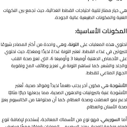
هي خيار ممتاز لتلبية احتياجات القطط الغذائية، حيث تجمع بين النكهات
الغنية والمكونات الطبيعية عالية الجودة.
المكونات الأساسية:
تحتوي هذه المعلبات على
التونة
، وهي واحدة من أكثر المصادر شيوعًا
للبروتين في غذاء القطط. تعتبر التونة غذاءً لذيذًا ومغذيًا، حيث تحتوي
على الأحماض الدهنية أوميغا 3 وأوميغا 6، التي تعزز صحة القلب
والجلد والشعر. كما تساهم التونة في تعزيز وظائف المخ وتقوية
الجهاز المناعي للقطط.
الأنشوجة
هي مكون آخر يجلب طعماً لذيذاً وفوائد صحية. تُعتبر
الأنشوجة غنية بالبروتينات والدهون الصحية، مما يجعلها خيارًا مثاليًا
لدعم نمو العضلات وصحة العظام. كما أن محتواها من الكالسيوم يعزز
صحة الأسنان والعظام.
أما
السوريمي
، فهو نوع من الأسماك المعالجة، يُستخدم لإضافة تنوع
قوام ونكهة للوجبة. يمنح السوريمي المعلبات قوامًا مميزًا ويضيف