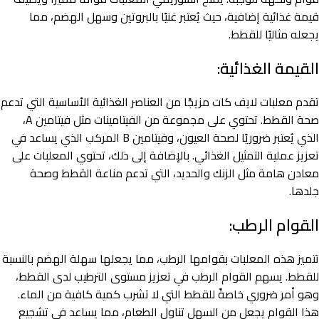
قيمة غذائية إضافية، حيث يُعتبر غنيًا بالبروتين وسهل الهضم، مما
يجعله مثاليًا للقطط.
القيمة الغذائية:
تقدم معلبات لايف كات مزيجًا من العناصر الغذائية الأساسية التي تدعم
صحة القطط. تحتوي على مجموعة من الفيتامينات مثل فيتامين A،
الذي يُعتبر ضروريًا لصحة العيون، وفيتامين B المركب الذي يساعد في
تعزيز عملية التمثيل الغذائي. بالإضافة إلى ذلك، تحتوي المعلبات على
معادن هامة مثل الزنك والحديد، التي تدعم مناعة القطط وصحة
جلدها.
القوام الرطب:
تتميز هذه المعلبات بقوامها الرطب، مما يجعلها سهلة الهضم بالنسبة
للقطط. يسهم القوام الرطب في تعزيز مستوى الترطيب لدى القطط،
وهو أمر ضروري خاصةً للقطط التي لا تشرب كمية كافية من الماء.
هذا القوام يجعل من السهل تناول الطعام، مما يساعد في تشجيع