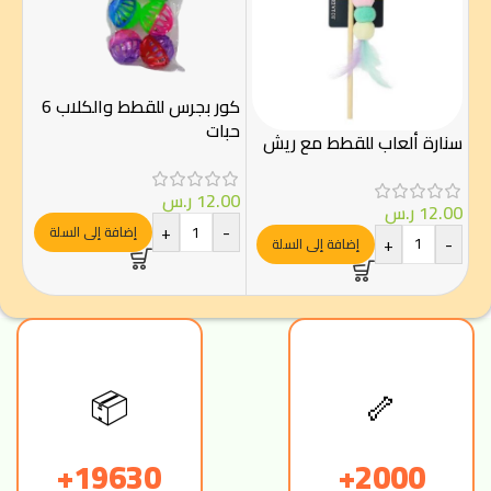
كور بجرس للقطط والكلاب 6
حبات
سنارة ألعاب للقطط مع ريش
لعب
مع
12.00
ر.س
12.00
ر.س
+
-
إضافة إلى السلة
00
+
-
إضافة إلى السلة
إ
📦
🦴
19630+
2000+