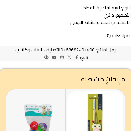
النوع: لعبة تفاعلية للقطط
التصميم: دائري
الاستخدام: للعب والنشاط اليومي
مراجعات (0)
رمز المنتج:
9168682401490
التصنيف:
العاب وكاتنيب
تابع:
منتجات ذات صلة