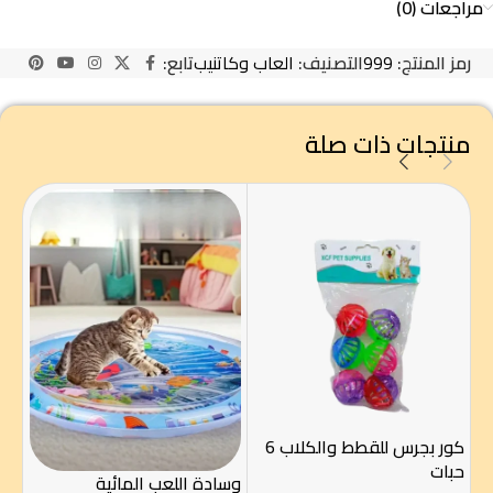
مراجعات (0)
رمز المنتج:
999
التصنيف:
العاب وكاتنيب
تابع:
منتجات ذات صلة
كور بجرس للقطط والكلاب 6
حبات
وسادة اللعب المائية
ليز