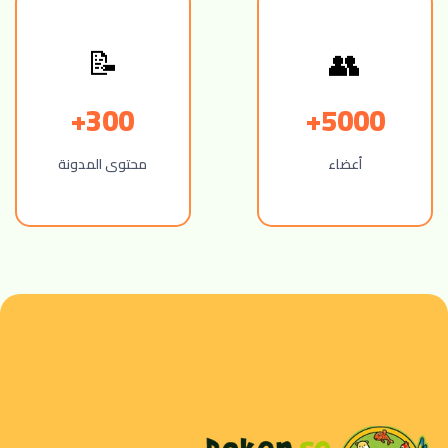
👥
📝
300+
5000+
أعضاء
محتوى المدونة