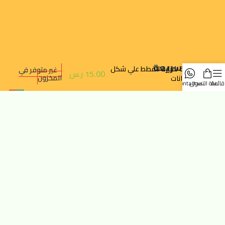
روابط سريعة
لعبة سنارة للقطط علي شكل
غير متوفر في
15.00
ر.س
المخزون
حيوانات
قائمة
سلة التسوق
contact us
تتبع الطلب
سياسة الخصوصية
سياسة الإرجاع والالغاء