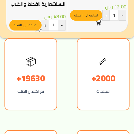
الاستشعارية للقطط والكلاب
12.00
ر.س
00
+
-
إضافة إلى السلة
48.00
ر.س
-
+
-
إضافة إلى السلة
🦴
📦
19630+
2000+
المنتجات
تم اكتمال الطلب